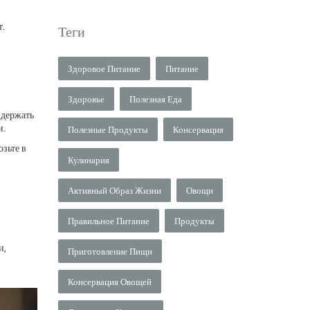
т.
Теги
Здоровое Питание
Питание
Здоровье
Полезная Еда
 держать
и.
Полезные Продукты
Консервация
озьте в
Кулинария
Активный Образ Жизни
Овощи
Правильное Питание
Продукты
и,
Приготовление Пищи
Консервация Овощей