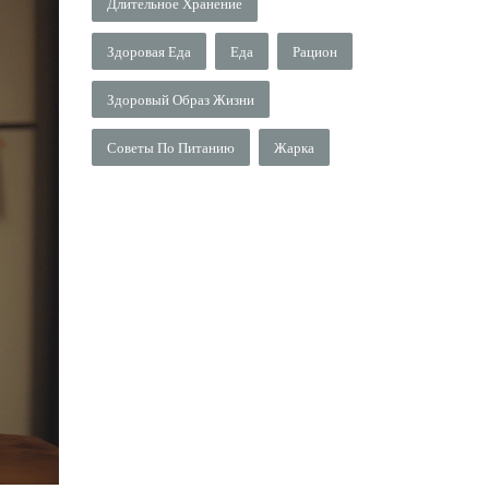
Длительное Хранение
Здоровая Еда
Еда
Рацион
Здоровый Образ Жизни
Советы По Питанию
Жарка