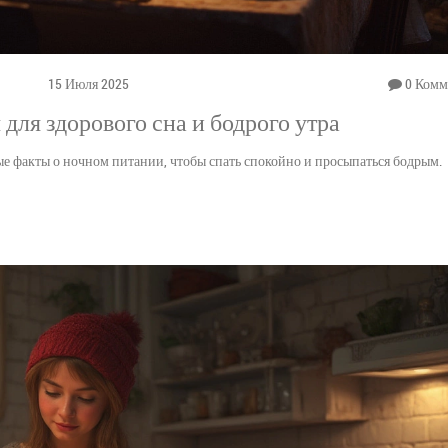
15 Июля 2025
0 Комм
 для здорового сна и бодрого утра
е факты о ночном питании, чтобы спать спокойно и просыпаться бодрым.