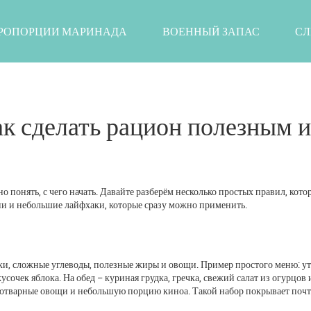
РОПОРЦИИ МАРИНАДА
ВОЕННЫЙ ЗАПАС
СЛ
ак сделать рацион полезным и
о понять, с чего начать. Давайте разберём несколько простых правил, кото
ии и небольшие лайфхаки, которые сразу можно применить.
лки, сложные углеводы, полезные жиры и овощи. Пример простого меню: у
усочек яблока. На обед – куриная грудка, гречка, свежий салат из огурцов 
 отварные овощи и небольшую порцию киноа. Такой набор покрывает почт