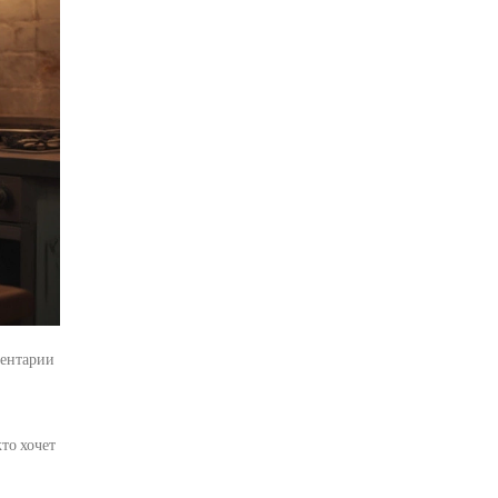
ентарии
то хочет