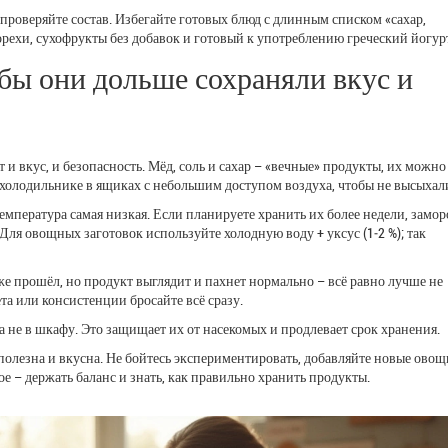
проверяйте состав. Избегайте готовых блюд с длинным списком «сахар,
 орехи, сухофрукты без добавок и готовый к употреблению греческий йогур
бы они дольше сохраняли вкус и
т и вкус, и безопасность. Мёд, соль и сахар – «вечные» продукты, их можно
 холодильнике в ящиках с небольшим доступом воздуха, чтобы не высыхал
емпература самая низкая. Если планируете хранить их более недели, замор
Для овощных заготовок используйте холодную воду + уксус (1‑2 %); так
же прошёл, но продукт выглядит и пахнет нормально – всё равно лучше не
та или консистенции бросайте всё сразу.
а не в шкафу. Это защищает их от насекомых и продлевает срок хранения.
 полезна и вкусна. Не бойтесь экспериментировать, добавляйте новые овощ
ое – держать баланс и знать, как правильно хранить продукты.