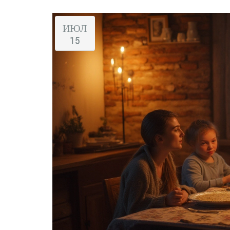
ИЮЛ
15