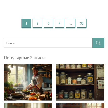
1
2
3
4
…
33
Популярные Записи