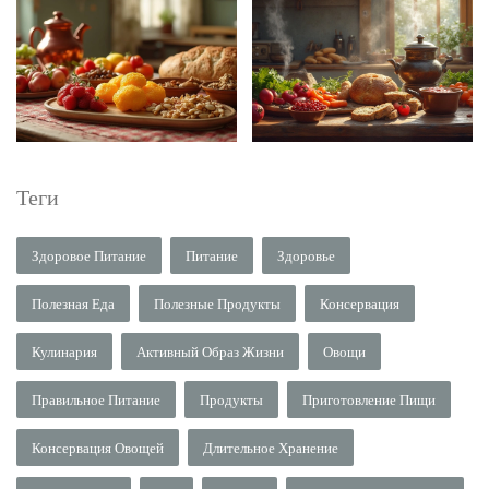
Теги
Здоровое Питание
Питание
Здоровье
Полезная Еда
Полезные Продукты
Консервация
Кулинария
Активный Образ Жизни
Овощи
Правильное Питание
Продукты
Приготовление Пищи
Консервация Овощей
Длительное Хранение