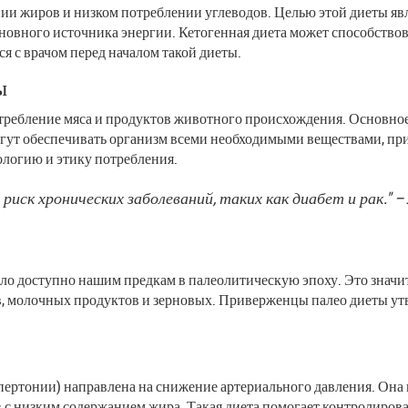
и жиров и низком потреблении углеводов. Целью этой диеты явля
новного источника энергии. Кетогенная диета может способствова
ся с врачом перед началом такой диеты.
ы
требление мяса и продуктов животного происхождения. Основное
огут обеспечивать организм всеми необходимыми веществами, пр
ологию и этику потребления.
риск хронических заболеваний, таких как диабет и рак." 
ло доступно нашим предкам в палеолитическую эпоху. Это значит,
в, молочных продуктов и зерновых. Приверженцы палео диеты утв
пертонии) направлена на снижение артериального давления. Она 
 низким содержанием жира. Такая диета помогает контролировать 