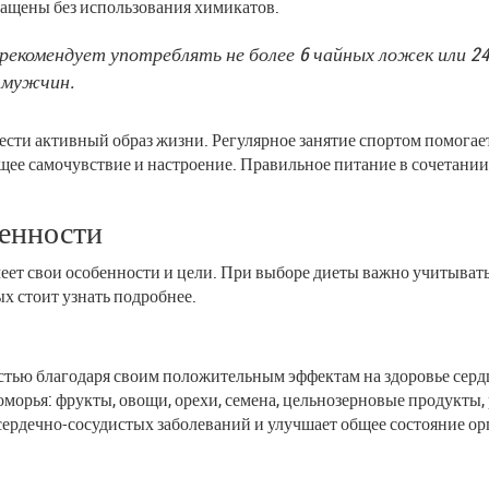
ращены без использования химикатов.
комендует употреблять не более 6 чайных ложек или 24 
я мужчин.
ести активный образ жизни. Регулярное занятие спортом помогает
бщее самочувствие и настроение. Правильное питание в сочетани
бенности
меет свои особенности и цели. При выборе диеты важно учитыват
ых стоит узнать подробнее.
тью благодаря своим положительным эффектам на здоровье сердц
орья: фрукты, овощи, орехи, семена, цельнозерновые продукты,
 сердечно-сосудистых заболеваний и улучшает общее состояние ор