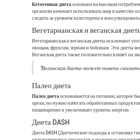
Кетогенная диета
основана на высоком потреблени
организм начинает использовать жир в качестве ос
следить за уровнем холестерина и консультировать
Вегетарианская и веганская диет
Вегетарианская и веганская диеты исключают упо
овощам, фруктам, зернам и бобовым. Эти диеты м
Веганская диета также положительно влияет на эк
"Веганская диета может помочь снизить 
Палео диета
Палео диета
основывается на питании, которое бы
орехи, но нужно избегать обработанных продукто
пищеварение и увеличивает уровень энергии.
Диета DASH
Диета DASH (Диетические подходы к остановке ги
цельнозерновых продуктов и молочных продуктов с