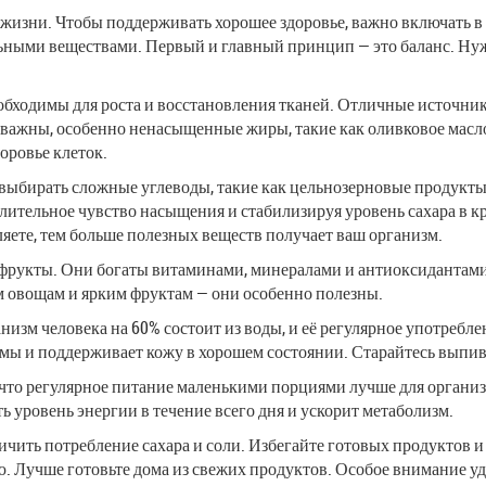
 жизни. Чтобы поддерживать хорошее здоровье, важно включать в
ьными веществами. Первый и главный принцип — это баланс. Ну
бходимы для роста и восстановления тканей. Отличные источники 
важны, особенно ненасыщенные жиры, такие как оливковое масло
оровье клеток.
выбирать сложные углеводы, такие как цельнозерновые продукты,
лительное чувство насыщения и стабилизируя уровень сахара в 
яете, тем больше полезных веществ получает ваш организм.
фрукты. Они богаты витаминами, минералами и антиоксидантами,
 овощам и ярким фруктам — они особенно полезны.
анизм человека на 60% состоит из воды, и её регулярное употребл
ы и поддерживает кожу в хорошем состоянии. Старайтесь выпиват
то регулярное питание маленькими порциями лучше для организ
ть уровень энергии в течение всего дня и ускорит метаболизм.
ичить потребление сахара и соли. Избегайте готовых продуктов и
ю. Лучше готовьте дома из свежих продуктов. Особое внимание у