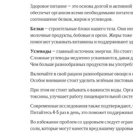
Здоровое питание — это основа долгой и активной
обеспечат организм всеми необходимыми питател
соотношение белков, жиров и углеводов.
Белки
— строительные блоки нашего тела. Они нео
молочные продукты, бобовые и орехи. Жиры тоже 
помогают усваивать витамины и поддерживают зд
Углеводы
— главный источник энергии. Но стоит 
Сложные углеводы медленно усваиваются, давая д
Чем больше разнообразных продуктов вы употребл
Включайте в свой рацион разнообразные овощи и 
Особое внимание стоит уделить зелёным листовым
При этом не стоит забывать о важности воды. Орг
токсины, улучшает работу пищеварительной систем
Современные исследования также подтверждают, ч
Питайтесь 4-5 раз в день, это поможет поддержива
Во избежание проблем со здоровьем следует огран
соли, которые могут нанести вред вашему здоровь