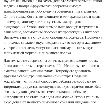
звучать как вызов, но на самом деле это может быть приятной
задачей. Овощи и фрукты разнообразны и могут
трансформировать любую еду из обычной в питательную.
Они не только богаты витаминами и минералами, но и дарят
нашему организму клетчатку, столь важную для
пищеварения. Чтобы добавить больше овощей и фруктов в
ваше меню, рассмотрите способы их пробуждения интереса.
Вы можете начать с покупки сезонных продуктов. Поскольку
они самые свежие и вкусные, даже те, кто не горит желанием
употреблять зелень, могут по-настоящему оценить вкус и
запах летней моркови или зимнего яблока.
Для тех, кто не уверен, с чего начать, приготовление новых
блюд может стать интересным хобби. Используйте овощи в
омлетах, запеканках или супах. Попробуйте добавлять
фрукты в свои утренние каши или йогурт. Создание
коктейлей — отличный способ потреблять разнообразные
здоровые продукты
, не ощущая их вкус в прямом виде. Все,
что вам нужно сделать, это смешать ваши любимые
ингредиенты со стаканом воды или молока. Чтобы усилить
вкус, добавьте немного лимонного сока или миндального