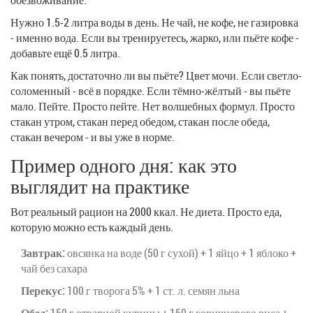
Нужно 1.5-2 литра воды в день. Не чай, не кофе, не газировка
- именно вода. Если вы тренируетесь, жарко, или пьёте кофе -
добавьте ещё 0.5 литра.
Как понять, достаточно ли вы пьёте? Цвет мочи. Если светло-
соломенный - всё в порядке. Если тёмно-жёлтый - вы пьёте
мало. Пейте. Просто пейте. Нет волшебных формул. Просто
стакан утром, стакан перед обедом, стакан после обеда,
стакан вечером - и вы уже в норме.
Пример одного дня: как это
выглядит на практике
Вот реальный рацион на 2000 ккал. Не диета. Просто еда,
которую можно есть каждый день.
Завтрак:
овсянка на воде (50 г сухой) + 1 яйцо + 1 яблоко +
чай без сахара
Перекус:
100 г творога 5% + 1 ст. л. семян льна
Обед:
150 г отварной курицы + 150 г коричневого риса +