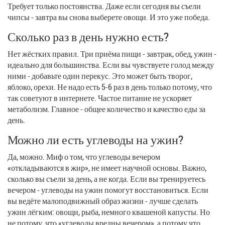
Требует только постоянства. Даже если сегодня вы съели
чипсы - завтра вы снова выберете овощи. И это уже победа.
Сколько раз в день нужно есть?
Нет жёстких правил. Три приёма пищи - завтрак, обед, ужин -
идеально для большинства. Если вы чувствуете голод между
ними - добавьте один перекус. Это может быть творог,
яблоко, орехи. Не надо есть 5-6 раз в день только потому, что
так советуют в интернете. Частое питание не ускоряет
метаболизм. Главное - общее количество и качество еды за
день.
Можно ли есть углеводы на ужин?
Да, можно. Миф о том, что углеводы вечером
«откладываются в жир», не имеет научной основы. Важно,
сколько вы съели за день, а не когда. Если вы тренируетесь
вечером - углеводы на ужин помогут восстановиться. Если
вы ведёте малоподвижный образ жизни - лучше сделать
ужин лёгким: овощи, рыба, немного квашеной капусты. Но
не потому, что «углеводы вредны вечером», а потому что