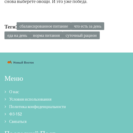
снова выберете овощи. И это уже победа.
Теги:
сбалансированное питание
что есть за день
еда на день
норма питания
суточный рацион
Меню
О нас
Условия использования
Политика конфиденциальности
ФЗ-152
Связаться