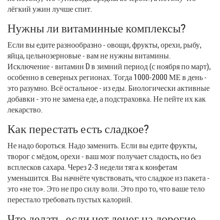
лёгкий ужин лучше спит.
Нужны ли витаминные комплексы?
Если вы едите разнообразно - овощи, фрукты, орехи, рыбу,
яйца, цельнозерновые - вам не нужны витамины.
Исключение - витамин D в зимний период (с ноября по март),
особенно в северных регионах. Тогда 1000-2000 МЕ в день -
это разумно. Всё остальное - из еды. Биологически активные
добавки - это не замена еде, а подстраховка. Не пейте их как
лекарство.
Как перестать есть сладкое?
Не надо бороться. Надо заменить. Если вы едите фрукты,
творог с мёдом, орехи - ваш мозг получает сладость, но без
всплесков сахара. Через 2-3 недели тяга к конфетам
уменьшится. Вы начнёте чувствовать, что сладкое из пакета -
это «не то». Это не про силу воли. Это про то, что ваше тело
перестало требовать пустых калорий.
Что делать, если нет денег на дорогие