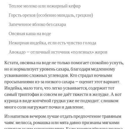
Теплое молоко или нежирный кефир
Горсть орехов (особенно миндаль, грецкие)
Запеченное яблоко без сахара
Овсяная каша на воде
Нежирная индейка, если есть чувство голода
Авокадо — отличный источник «полезных» жиров
Кстати, овсянка на воде не только помогает спокойно уснуть,
но и нормализует уровень сахара, благодаря медленному
усваиванию сложных углеводов. Кто страдал ночными
просыпаниями из-за низкого сахара — оценит этот вариант.
Индейка, мало того, что легко усваивается, содержит тот
самый триптофан и совсем не даёт тяжести в желудке. А вот
курица в виде копчёной грудки уже не подходит: слишком
много соли нагружает почки и давление.
Из напитков вечером лучше отдать предпочтение травяным
чаям: мелисса, ромашка или мята давно признаны мягкими
натуральными успокоителями. Если хочется тёплого молока