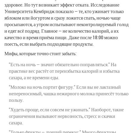
здоровее. Но тут возникает эффект отката. Исследование
Университета Кембридж показало — те, кто ужинает только
яблоком или йогуртом и сразу ложится спать, ночью чаще
просыпаются, а утром испытывают неконтролируемый голод
и едят всё подряд. Главное — не количество калорий, а их
качество и время приёма пищи. Даже после 18:00 можно
поесть, если выбрать подходящие продукты.
Мифы, которые точно стоит забыть:
"Есть на ночь — значит обязательно поправляться." На
практике вес растёт от переизбытка калорий и избытка
сахара, а не времени еды.
"Молоко на ночь портит фигуру." Если вы не лактазный
непереносимый, чашка нежирного молока принесёт только
пользу.
"Худеть проще, если совсем не ужинать." Наоборот, такие
ограничения вызывают нервозность, стресс и скачки
сахара.
"Только фрукты — лучший перекус." Много фруктозы