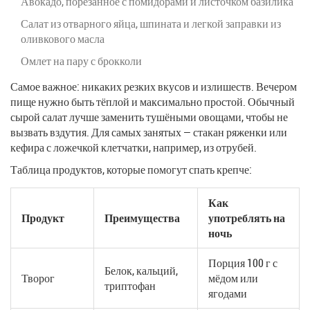
Авокадо, порезанное с помидорами и листочком базилика
Салат из отварного яйца, шпината и легкой заправки из
оливкового масла
Омлет на пару с брокколи
Самое важное: никаких резких вкусов и излишеств. Вечером
пище нужно быть тёплой и максимально простой. Обычный
сырой салат лучше заменить тушёными овощами, чтобы не
вызвать вздутия. Для самых занятых — стакан ряженки или
кефира с ложечкой клетчатки, например, из отрубей.
Таблица продуктов, которые помогут спать крепче:
Как
Продукт
Преимущества
употреблять на
ночь
Порция 100 г с
Белок, кальций,
Творог
мёдом или
триптофан
ягодами