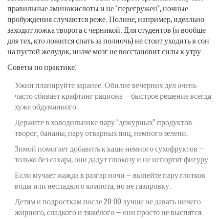
правильные аминокислоты и не "перегружен", ночные
пробуждения случаются реже. Полине, например, идеально
заходит ложка творога с черникой. Для студентов (и вообще
для тех, кто ложится спать за полночь) не стоит уходить в сон
на пустой желудок, иначе мозг не восстановит силы к утру.
Советы по практике:
Ужин планируйте заранее. Обилие вечерних дел очень
часто сбивает крафтинг рациона — быстрое решение всегда
хуже обдуманного.
Держите в холодильнике пару "дежурных" продуктов:
творог, бананы, пару отварных яиц, немного зелени.
Зимой помогает добавить к каше немного сухофруктов —
только без сахара, они дадут глюкозу и не испортят фигуру.
Если мучает жажда в разгар ночи — выпейте пару глотков
воды или несладкого компота, но не газировку.
Детям и подросткам после 20:00 лучше не давать ничего
жирного, сладкого и тяжёлого — они просто не выспятся.