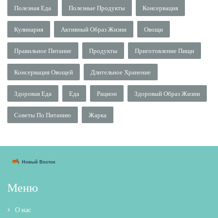
Полезная Еда
Полезные Продукты
Консервация
Кулинария
Активный Образ Жизни
Овощи
Правильное Питание
Продукты
Приготовление Пищи
Консервация Овощей
Длительное Хранение
Здоровая Еда
Еда
Рацион
Здоровый Образ Жизни
Советы По Питанию
Жарка
Меню
О нас