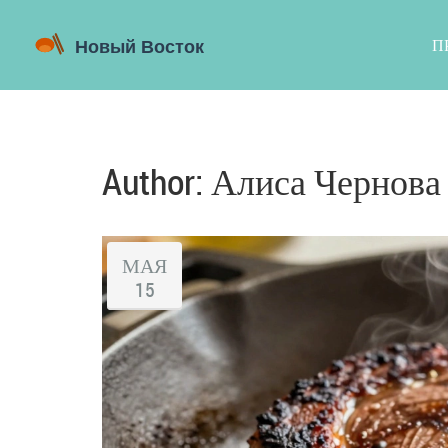
П
Author: Алиса Чернова 
МАЯ
15