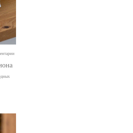
ентарии
иона
редных