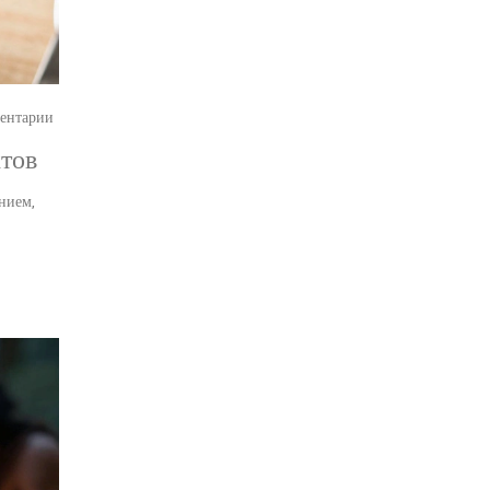
ентарии
ктов
нием,