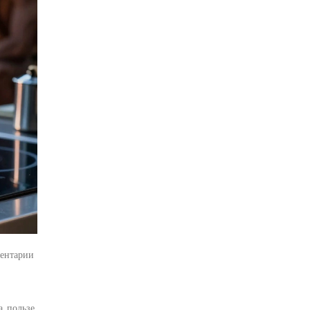
ентарии
, пользе