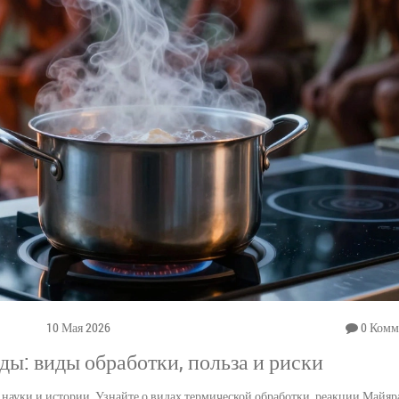
10 Мая 2026
0 Комм
ды: виды обработки, польза и риски
я науки и истории. Узнайте о видах термической обработки, реакции Майяра