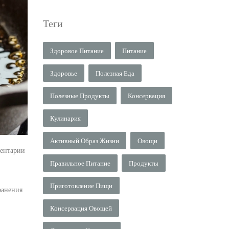
Теги
Здоровое Питание
Питание
Здоровье
Полезная Еда
Полезные Продукты
Консервация
Кулинария
Активный Образ Жизни
Овощи
ентарии
Правильное Питание
Продукты
Приготовление Пищи
ранения
Консервация Овощей