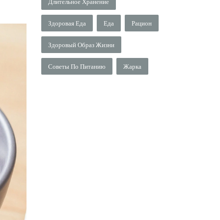
Длительное Хранение
Здоровая Еда
Еда
Рацион
Здоровый Образ Жизни
Советы По Питанию
Жарка