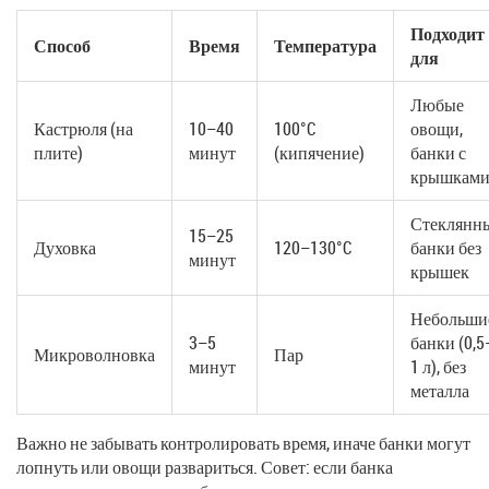
Подходит
Способ
Время
Температура
для
Любые
Кастрюля (на
10–40
100°C
овощи,
плите)
минут
(кипячение)
банки с
крышкам
Стеклянн
15–25
Духовка
120–130°C
банки без
минут
крышек
Небольши
3–5
банки (0,5
Микроволновка
Пар
минут
1 л), без
металла
Важно не забывать контролировать время, иначе банки могут
лопнуть или овощи развариться. Совет: если банка