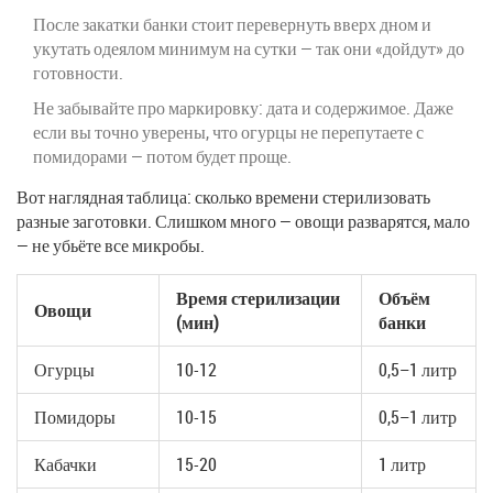
После закатки банки стоит перевернуть вверх дном и
укутать одеялом минимум на сутки — так они «дойдут» до
готовности.
Не забывайте про маркировку: дата и содержимое. Даже
если вы точно уверены, что огурцы не перепутаете с
помидорами — потом будет проще.
Вот наглядная таблица: сколько времени стерилизовать
разные заготовки. Слишком много — овощи разварятся, мало
— не убьёте все микробы.
Время стерилизации
Объём
Овощи
(мин)
банки
Огурцы
10-12
0,5–1 литр
Помидоры
10-15
0,5–1 литр
Кабачки
15-20
1 литр