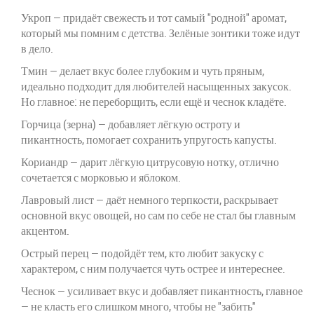
Укроп — придаёт свежесть и тот самый "родной" аромат,
который мы помним с детства. Зелёные зонтики тоже идут
в дело.
Тмин — делает вкус более глубоким и чуть пряным,
идеально подходит для любителей насыщенных закусок.
Но главное: не переборщить, если ещё и чеснок кладёте.
Горчица (зерна) — добавляет лёгкую остроту и
пикантность, помогает сохранить упругость капусты.
Кориандр — дарит лёгкую цитрусовую нотку, отлично
сочетается с морковью и яблоком.
Лавровый лист — даёт немного терпкости, раскрывает
основной вкус овощей, но сам по себе не стал бы главным
акцентом.
Острый перец — подойдёт тем, кто любит закуску с
характером, с ним получается чуть острее и интереснее.
Чеснок — усиливает вкус и добавляет пикантность, главное
— не класть его слишком много, чтобы не "забить"