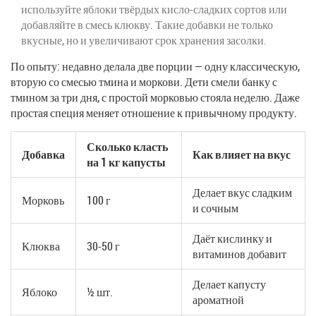
используйте яблоки твёрдых кисло-сладких сортов или
добавляйте в смесь клюкву. Такие добавки не только
вкусные, но и увеличивают срок хранения засолки.
По опыту: недавно делала две порции — одну классическую,
вторую со смесью тмина и моркови. Дети смели банку с
тмином за три дня, с простой морковью стояла неделю. Даже
простая специя меняет отношение к привычному продукту.
Сколько класть
Добавка
Как влияет на вкус
на 1 кг капусты
Делает вкус сладким
Морковь
100 г
и сочным
Даёт кислинку и
Клюква
30-50 г
витаминов добавит
Делает капусту
Яблоко
½ шт.
ароматной