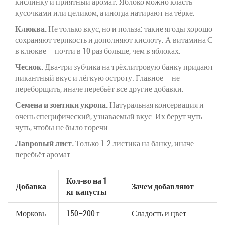
кислинку и приятный аромат. Яблоко можно класть
кусочками или целиком, а иногда натирают на тёрке.
Клюква.
Не только вкус, но и польза: такие ягоды хорошо
сохраняют терпкость и дополняют кислоту. А витамина С
в клюкве — почти в 10 раз больше, чем в яблоках.
Чеснок.
Два-три зубчика на трёхлитровую банку придают
пикантный вкус и лёгкую остроту. Главное — не
переборщить, иначе перебьёт все другие добавки.
Семена и зонтики укропа.
Натуральная консервация и
очень специфический, узнаваемый вкус. Их берут чуть-
чуть, чтобы не было горечи.
Лавровый лист.
Только 1-2 листика на банку, иначе
перебьёт аромат.
Кол-во на 1
Добавка
Зачем добавляют
кг капусты
Морковь
150–200 г
Сладость и цвет