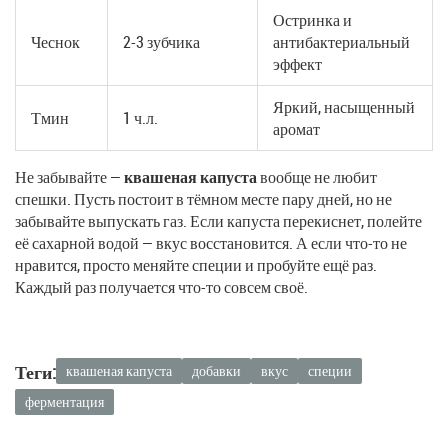
Остринка и
Чеснок
2-3 зубчика
антибактериальный
эффект
Яркий, насыщенный
Тмин
1 ч.л.
аромат
Не забывайте —
квашеная капуста
вообще не любит
спешки. Пусть постоит в тёмном месте пару дней, но не
забывайте выпускать газ. Если капуста перекиснет, полейте
её сахарной водой — вкус восстановится. А если что-то не
нравится, просто меняйте специи и пробуйте ещё раз.
Каждый раз получается что-то совсем своё.
Теги:
квашеная капуста
добавки
вкус
специи
ферментация