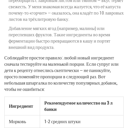
переборщить с лавровым листом или тмином — вкус теряет
свежесть. У меня знакомая всегда жалуется, что её капуста
почему-то «горчит» — оказалось, она кладёт по 10 лавровых
листов на трёхлитровую банку.
Добавление мягких ягод (например, малины) или
переспевших фруктов. Такие ингредиенты во время
ферментации быстро превращаются в кашу и портят
внешний вид продукта.
Соблюдайте простое правило: любой новый ингредиент
сначала тестируйте на маленькой порции. Если супруг или
дети к рецепту отнеслись скептически — не паникуйте,
просто поменяйте пропорции в следующий раз. Вот
небольшая шпаргалка по количеству популярных добавок,
чтобы не ошибиться:
Рекомендуемое количество на 3 л
Ингредиент
банки
Морковь
1-2 средних штуки