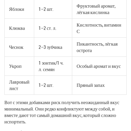
Фруктовый аромат,
Яблоки
1–2 шт.
лёгкая кислинка
Кислотность, витамин
Клюква
1–2 ст. л.
С
Пикантность, лёгкая
Чеснок
2–3 зубчика
острота
1 зонтик/1 ч.
Укроп
Особый аромат и вкус
л. семян
Лавровый
1–2 шт.
Пряный запах
лист
Вот с этими добавками риск получить неожиданный вкус
минимальный. Они редко конфликтуют между собой, и
вместе дают тот самый домашний вкус, который сложно
испортить.