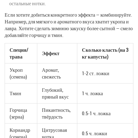
остальные нотки.
Если хотите добиться конкретного эффекта — комбинируйте.
Например, для мягкого и ароматного вкуса хватит укропа и
лавра. Хотите сделать зимнюю закуску более сытной — смело
добавляйте горчицу и тмин.
Специя/
Сколько класть (на 3
Эффект
трава
кг капусты)
Укроп
Аромат,
1-2 ст. ложки
(семена)
свежесть
Глубокий,
Тмин
1 ч. ложка
пряный вкус
Горчица
Пикантность,
0.5-1 ч. ложка
(зерна)
твёрдость
Кориандр
Цитрусовая
0.5 ч. ложки
(семена)
нотка