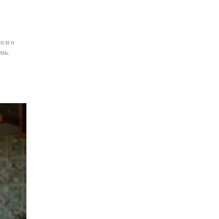
о и о
нь.