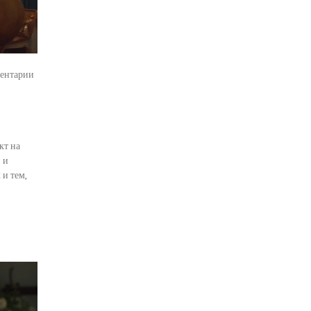
ентарии
кт на
 и
 и тем,