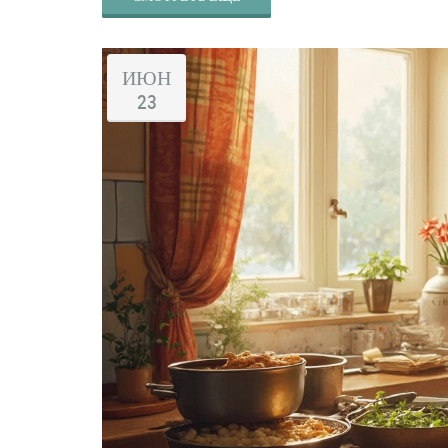
ИЮН
23