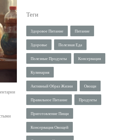
Теги
Здоровое Питание
Питание
Здоровье
Полезная Еда
Полезные Продукты
Консервация
Кулинария
Активный Образ Жизни
Овощи
ентарии
Правильное Питание
Продукты
Приготовление Пищи
остыми
Консервация Овощей