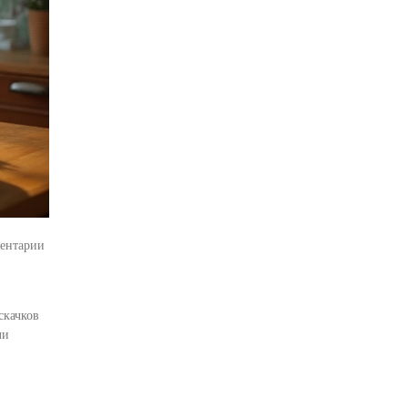
ентарии
скачков
ли