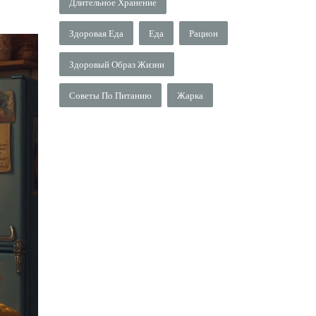
Длительное Хранение
Здоровая Еда
Еда
Рацион
Здоровый Образ Жизни
Советы По Питанию
Жарка