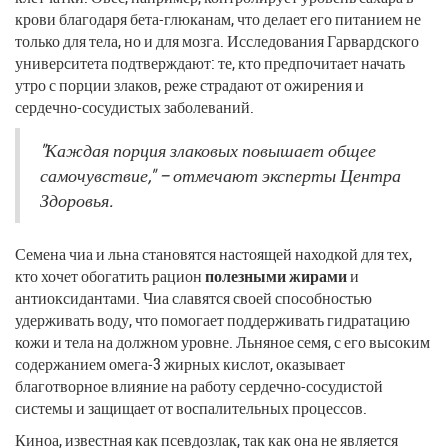
крови благодаря бета-глюканам, что делает его питанием не
только для тела, но и для мозга. Исследования Гарвардского
университета подтверждают: те, кто предпочитает начать
утро с порции злаков, реже страдают от ожирения и
сердечно-сосудистых заболеваний.
"Каждая порция злаковых повышает общее
самочувствие," – отмечают эксперты Центра
Здоровья.
Семена чиа и льна становятся настоящей находкой для тех,
кто хочет обогатить рацион
полезными жирами
и
антиоксидантами. Чиа славятся своей способностью
удерживать воду, что помогает поддерживать гидратацию
кожи и тела на должном уровне. Льняное семя, с его высоким
содержанием омега-3 жирных кислот, оказывает
благотворное влияние на работу сердечно-сосудистой
системы и защищает от воспалительных процессов.
Киноа, известная как псевдозлак, так как она не является