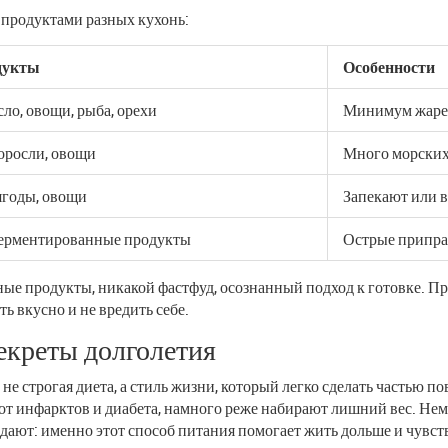
 продуктами разных кухонь:
дукты
Особенности
ло, овощи, рыба, орехи
Минимум жарен
доросли, овощи
Много морских 
ягоды, овощи
Запекают или в
ферментированные продукты
Острые припра
ные продукты, никакой фастфуд, осознанный подход к готовке. П
ть вкусно и не вредить себе.
екреты долголетия
 не строгая диета, а стиль жизни, который легко сделать частью п
от инфарктов и диабета, намного реже набирают лишний вес. Нем
ают: именно этот способ питания помогает жить дольше и чувств