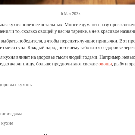
6 Мая 2025
ая кухня полезнее остальных. Многие думают сразу про экзотичес
ия и то, сколько овощей у вас на тарелке, а не в красивое назван
 выбрать победителя, а чтобы перенять лучшие привычки. Вот п
з мисо супа. Каждый народ по-своему заботится о здоровье через 
я кухня влияет на здоровье тысяч людей годами. Например, невы
 редко жарят пищу, больше предпочитают свежие
овощи
, рыбу и ор
доровых кухонь
тания дома
 кухне