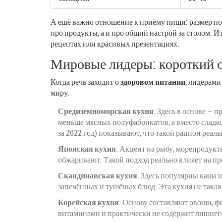
А ещё важно отношение к приёму пищи: размер по
про продукты, а и про общий настрой за столом. Ит
рецептах или красивых презентациях.
Мировые лидеры: короткий 
Когда речь заходит о
здоровом питании
, лидерами
миру.
Средиземноморская кухня
. Здесь в основе — 
меньше мясных полуфабрикатов, а вместо сладкой
за 2022 год) показывают, что такой рацион реаль
Японская кухня
. Акцент на рыбу, морепродукт
обжаривают. Такой подход реально влияет на пр
Скандинавская кухня
. Здесь популярны каша 
запечённых и тушёных блюд. Эта кухня не такая
Корейская кухня
. Основу составляют овощи, ф
витаминами и практически не содержит лишнего