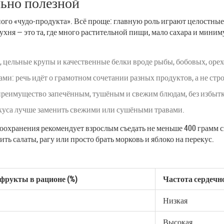
льно полезной
ного «чудо-продукта». Всё проще: главную роль играют целостны
кухня — это та, где много растительной пищи, мало сахара и мин
, цельные крупы и качественные белки вроде рыбы, бобовых, оре
и: речь идёт о грамотном сочетании разных продуктов, а не стро
преимущество запечённым, тушёным и свежим блюдам, без избытк
вкуса лучше заменить свежими или сушёными травами.
оохранения рекомендует взрослым съедать не меньше 400 грамм с
ить салаты, рагу или просто брать морковь и яблоко на перекус.
фрукты в рационе (%)
Частота сердечн
Низкая
Высокая