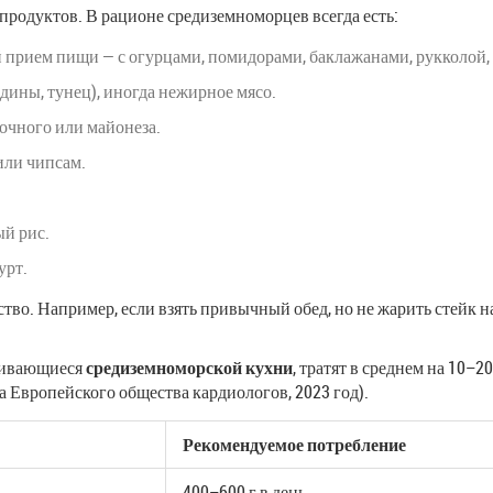
продуктов. В рационе средиземноморцев всегда есть:
 прием пищи — с огурцами, помидорами, баклажанами, рукколой,
рдины, тунец), иногда нежирное мясо.
очного или майонеза.
или чипсам.
ый рис.
урт.
ство. Например, если взять привычный обед, но не жарить стейк на
рживающиеся
средиземноморской кухни
, тратят в среднем на 10–
 Европейского общества кардиологов, 2023 год).
Рекомендуемое потребление
400–600 г в день