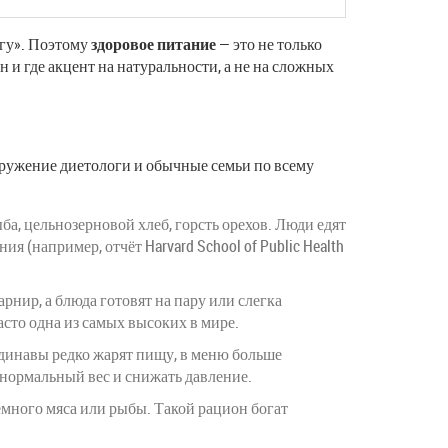
егу». Поэтому
здоровое питание
— это не только
н и где акцент на натуральности, а не на сложных
оружение диетологи и обычные семьи по всему
ба, цельнозерновой хлеб, горсть орехов. Люди едят
 (например, отчёт Harvard School of Public Health
рнир, а блюда готовят на пару или слегка
сто одна из самых высоких в мире.
ндинавы редко жарят пищу, в меню больше
 нормальный вес и снижать давление.
емного мяса или рыбы. Такой рацион богат