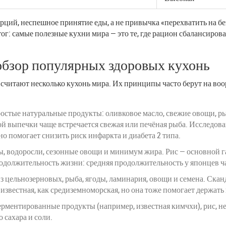
рций, неспешное принятие еды, а не привычка «перехватить на б
ог: самые полезные кухни мира — это те, где рацион сбалансирова
обзор популярных здоровых кухонь
 считают несколько кухонь мира. Их принципы часто берут на во
простые натуральные продукты: оливковое масло, свежие овощи, ры
 выпечки чаще встречается свежая или печёная рыба. Исследования
но помогает снизить риск инфаркта и диабета 2 типа.
ы, водоросли, сезонные овощи и минимум жира. Рис — основной га
одолжительность жизни: средняя продолжительность у японцев ча
из цельнозерновых, рыба, ягоды, ламинария, овощи и семена. Ска
 известная, как средиземноморская, но она тоже помогает держать
ерментированные продукты (например, известная кимчхи), рис, н
 сахара и соли.