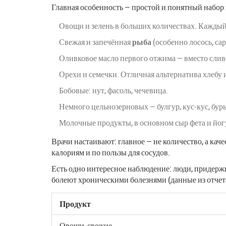
Главная особенность — простой и понятный набор 
Овощи и зелень в больших количествах. Каждый
Свежая и запечённая
рыба
(особенно лосось, са
Оливковое масло первого отжима — вместо слив
Орехи и семечки. Отличная альтернатива хлебу 
Бобовые: нут, фасоль, чечевица.
Немного цельнозерновых — булгур, кус-кус, бур
Молочные продукты, в основном сыр фета и йог
Врачи настаивают: главное — не количество, а каче
калориям и по пользы для сосудов.
Есть одно интересное наблюдение: люди, приде
болеют хроническими болезнями (данные из отчета
Продукт
Овощи, свежие