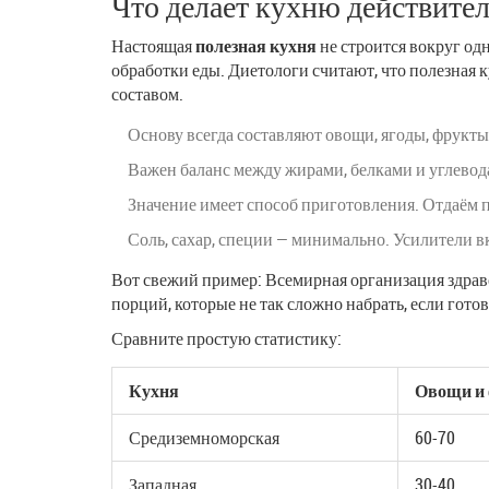
Что делает кухню действите
Настоящая
полезная кухня
не строится вокруг од
обработки еды. Диетологи считают, что полезная 
составом.
Основу всегда составляют овощи, ягоды, фрукты
Важен баланс между жирами, белками и углеводам
Значение имеет способ приготовления. Отдаём 
Соль, сахар, специи — минимально. Усилители 
Вот свежий пример: Всемирная организация здрав
порций, которые не так сложно набрать, если готов
Сравните простую статистику:
Кухня
Овощи и 
Средиземноморская
60-70
Западная
30-40