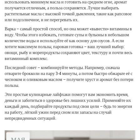
использовать минимум масла и готовить на среднем огне, аромат
получается отличным, а польза сохраняется. Лучше выбирать
растительные масла с высокой точкой дымления, такие как рапсовое
или подсолнечное, и не перегревать их.
Варка – самый простой способ, но она может «вывести» витамины в
воду. Чтобы этого избежать, готовьте супы и бульоны в небольшом
количестве воды и используйте её как основу для соусов. А если
хотите максимум пользы, паровая готовка – ваш лучший выбор:
овощи, рыбу и морепродукты сохраняют цвет, текстуру и почти весь
витаминный комплекс.
Последний совет – комбинируйте методы. Например, сначала
отварите брокколи на пару 3‑4 минуты, а потом быстро обжарьте её с
чесноком и оливковым маслом – получите хруст и аромат без потери
пользы.
Эти простые кулинарные лайфхаки помогут вам экономить время,
деньги и заботиться о здоровье без лишних усилий. Применяйте их
каждый день, подбирайте продукты под свои цели – будь то энергия
на работу, лёгкий ужин перед сном или запасы на случай
непредвиденных ситуаций.
МАЯ