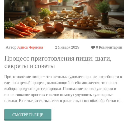
Автор
Алиса Чернова
2 Января 2025
0 Комментарии
Процесс приготовления пищи: шаги,
секреты и советы
Приготовление пищи — это не только удовлетворение потребности в
еде, но и целый процесс, включающий в себя множество этапов от
выбора продуктов до сервировки. Понимание основ кулинарии и
использование простых советов помогут улучшить кулинарные
навыки. В статье рассказывается о различных способах обработки и
приготовления пищи, начиная от простого кипячения до сложных
методов, таких как су-вид. Также даны практичные советы для
СМОТРЕТЬ ЕЩЕ
начинающих кулинаров.