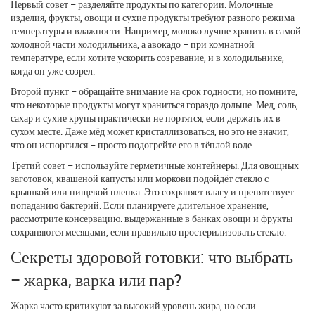
Первый совет – разделяйте продукты по категории. Молочные
изделия, фрукты, овощи и сухие продукты требуют разного режима
температуры и влажности. Например, молоко лучше хранить в самой
холодной части холодильника, а авокадо – при комнатной
температуре, если хотите ускорить созревание, и в холодильнике,
когда он уже созрел.
Второй пункт – обращайте внимание на срок годности, но помните,
что некоторые продукты могут храниться гораздо дольше. Мед, соль,
сахар и сухие крупы практически не портятся, если держать их в
сухом месте. Даже мёд может кристаллизоваться, но это не значит,
что он испортился – просто подогрейте его в тёплой воде.
Третий совет – используйте герметичные контейнеры. Для овощных
заготовок, квашеной капусты или моркови подойдёт стекло с
крышкой или пищевой пленка. Это сохраняет влагу и препятствует
попаданию бактерий. Если планируете длительное хранение,
рассмотрите консервацию: выдержанные в банках овощи и фрукты
сохраняются месяцами, если правильно простерилизовать стекло.
Секреты здоровой готовки: что выбрать
– жарка, варка или пар?
Жарка часто критикуют за высокий уровень жира, но если