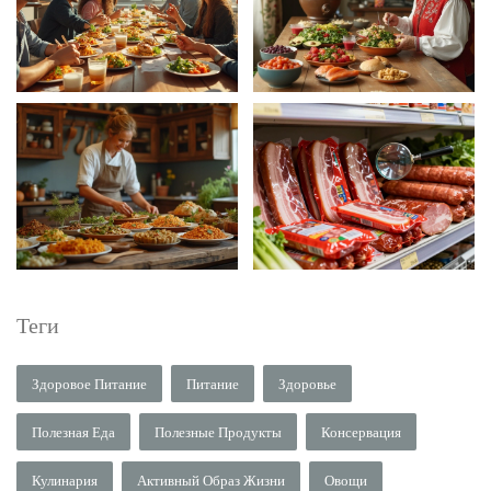
Теги
Здоровое Питание
Питание
Здоровье
Полезная Еда
Полезные Продукты
Консервация
Кулинария
Активный Образ Жизни
Овощи