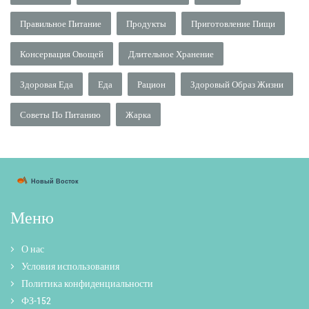
Правильное Питание
Продукты
Приготовление Пищи
Консервация Овощей
Длительное Хранение
Здоровая Еда
Еда
Рацион
Здоровый Образ Жизни
Советы По Питанию
Жарка
Меню
О нас
Условия использования
Политика конфиденциальности
ФЗ-152