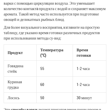
варки с помощью циркуляции воздуха. Это уменьшает
количество контактa продукта с водой и сохраняет максимум
аромата. Такой метод часто используется при подготовке
овощей и деликатных рыбных блюд.
Для более визуального восприятия, взгляните на простую
таблицу, где указано время готовки различных продуктов
при использовании метода су-вид:
Температура
Время
Продукт
(°C)
готовки
Говядина
55
1-2 часа
стейк
Куриная
60
1-2 часа
грудка
Лосось
50
30 минут
Эти
способы варки
делают приготовление пищи проще и