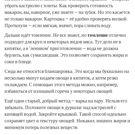
убрать кастрюлю с плиты. Как проверить готовность
макарон, вы, наверное, уже знаете — на зубок. Но это касается
не только макарон. Картошка — её удобно проверять вилкой.
Проткнули — если мягкая, значит, пора сливать воду.
Дальше идёт томление. Не все знают, но
томление
отлично
подходит для круп и некоторых видов мяса. Тут дело не в
кипятке, а в 'ленивом' приготовлении — вода не должна
бурлить, как сумасшедшая. Это позволяет сохранить жиры и
соки в блюде.
Сюда же относится бланшировка. Это когда мы буквально на
несколько минут кидаем овощи в кипяток, а затем резко
охлаждаем. С помощью этого метода можно, например,
избавиться от излишней горечи у некоторых овощей.
Ещё один старый, добрый метод — варка на пару. Нельзя его
забывать. Положите овощи в дуршлаг над кастрюлей с
кипящей водой. Закройте крышкой. Такой способ идеально
сохраняет цвет и текстуру овощей. Никаких лишних жиров и
минимум потерь полезных веществ.