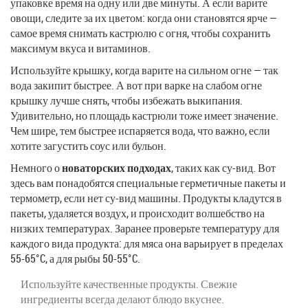
упаковке время на одну или две минуты. А если варите
овощи, следите за их цветом: когда они становятся ярче —
самое время снимать кастрюлю с огня, чтобы сохранить
максимум вкуса и витаминов.
Используйте крышку, когда варите на сильном огне — так
вода закипит быстрее. А вот при варке на слабом огне
крышку лучше снять, чтобы избежать выкипания.
Удивительно, но площадь кастрюли тоже имеет значение.
Чем шире, тем быстрее испаряется вода, что важно, если
хотите загустить соус или бульон.
Немного о
новаторских подходах
, таких как су-вид. Вот
здесь вам понадобятся специальные герметичные пакеты и
термометр, если нет су-вид машины. Продукты кладутся в
пакеты, удаляется воздух, и происходит волшебство на
низких температурах. Заранее проверьте температуру для
каждого вида продукта: для мяса она варьирует в пределах
55-65°C, а для рыбы 50-55°C.
Используйте качественные продукты. Свежие
ингредиенты всегда делают блюдо вкуснее.