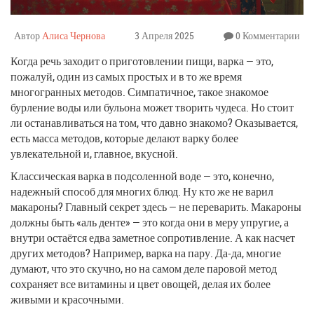
Автор
Алиса Чернова
3 Апреля 2025
0 Комментарии
Когда речь заходит о приготовлении пищи, варка — это,
пожалуй, один из самых простых и в то же время
многогранных методов. Симпатичное, такое знакомое
бурление воды или бульона может творить чудеса. Но стоит
ли останавливаться на том, что давно знакомо? Оказывается,
есть масса методов, которые делают варку более
увлекательной и, главное, вкусной.
Классическая варка в подсоленной воде — это, конечно,
надежный способ для многих блюд. Ну кто же не варил
макароны? Главный секрет здесь — не переварить. Макароны
должны быть «аль денте» — это когда они в меру упругие, а
внутри остаётся едва заметное сопротивление. А как насчет
других методов? Например, варка на пару. Да-да, многие
думают, что это скучно, но на самом деле паровой метод
сохраняет все витамины и цвет овощей, делая их более
живыми и красочными.