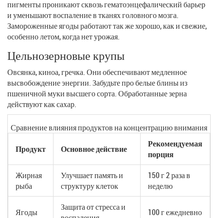
пигменты проникают сквозь гематоэнцефалический барьер
и уменьшают воспаление в тканях головного мозга.
Замороженные ягоды работают так же хорошо, как и свежие,
особенно летом, когда нет урожая.
Цельнозерновые крупы
Овсянка, киноа, гречка. Они обеспечивают медленное
высвобождение энергии. Забудьте про белые блины из
пшеничной муки высшего сорта. Обработанные зерна
действуют как сахар.
Сравнение влияния продуктов на концентрацию внимания
Рекомендуемая
Продукт
Основное действие
порция
Жирная
Улучшает память и
150 г 2 раза в
рыба
структуру клеток
неделю
Защита от стресса и
Ягоды
100 г ежедневно
воспаления