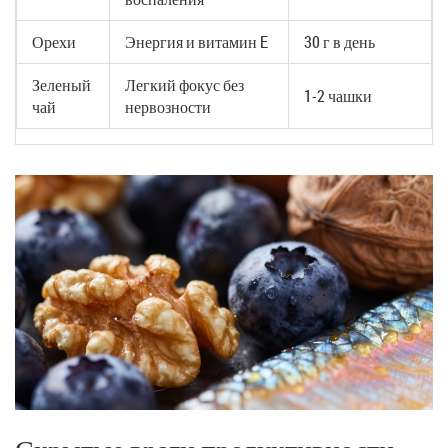
Орехи
Энергия и витамин E
30 г в день
Зеленый
Легкий фокус без
1-2 чашки
чай
нервозности