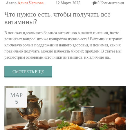
Автор
Алиса Чернова
12 Марта 2025
0 Комментарии
Что нужно есть, чтобы получать все
витамины?
В поисках идеального баланса витаминов в нашем питании, часто
возникает вопрос: что же конкретно нужно есть? Витамины играют
ключевую роль в поддержании нашего здоровья, и понимая, как их
правильно получать, можно избежать многих проблем. В статье мы
рассмотрим основные источники витаминов, их влияние на
организм и простые советы, как их внедрить в ежедневный рацион.
Говоря о таких продуктах, как фрукты, овощи, орехи и рыбные блюда,
СМОТРЕТЬ ЕЩЕ
мы поможем вам питаться более разнообразно и грамотно.
МАР
5