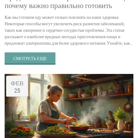
почему важно правильно готовить
Как мы готовим еду может сильно повлиять на наше здоровье.
Некоторые способы могут увеличить риск развития заболеваний,
таких как ожирение и сердечно-сосудистые проблемы. Эта статья
расскажет о наиболее вредных методах приготовления пищи и
предложит альтернативы для более здорового питания. Узнайте, как
сохранить питательные вещества в еде и избегать потенциально
опасных химических веществ. Сделайте свой рацион более
СМОТРЕТЬ ЕЩЕ
полезным, изменив подход к кулинарии.
ФЕВ
25