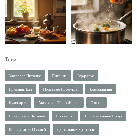
Теги
Здоровое Питание
Питание
Здоровье
Полезная Еда
Полезные Продукты
Консервация
Кулинария
Активный Образ Жизни
Овощи
Правильное Питание
Продукты
Приготовление Пищи
Консервация Овощей
Длительное Хранение