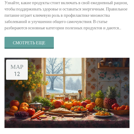
Узнайте, какие продукты стоит включать в свой ежедневный рацион,
чтобы поддерживать здоровье и оставаться энергичным. Правильное
питание играет ключевую роль в профилактике множества
заболеваний и улучшении общего самочувствия. В статье
разбираются основные категории полезных продуктов и даются
практичные советы по их выбору. Вы также найдете интересные
факты, которые помогут сделать ваш рацион более
СМОТРЕТЬ ЕЩЕ
сбалансированным и разнообразным. Прочтите и узнайте, как внести
здоровые изменения в своё пищевое поведение.
МАР
12