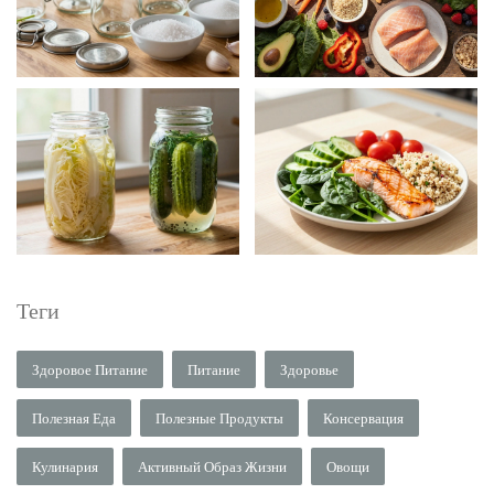
Теги
Здоровое Питание
Питание
Здоровье
Полезная Еда
Полезные Продукты
Консервация
Кулинария
Активный Образ Жизни
Овощи