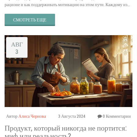
рационе и как поддерживать мотивацию на этом пути. Каждому из
нас важно понимать, как питание влияет на наше здоровье и
самочувствие. Прочитайте статью, чтобы сделать первые шаги к более
СМОТРЕТЬ ЕЩЕ
здоровой жизни.
АВГ
3
Автор
Алиса Чернова
3 Августа 2024
0 Комментарии
Продукт, который никогда не портится:
миф или реальность?