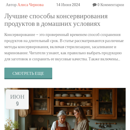
Автор
Алиса Чернова
14 Июня 2024
0 Комментарии
Лучшие способы консервирования
продуктов в домашних условиях
Консервирование – это проверенный временем способ сохранения
продуктов на длительный срок. В статье рассматриваются различные
методы консервирования, включая стерилизацию, засаливание и
маринование. Читатели узнают, как правильно выбрать продукцию
для заготовок и сохранить ее вкусовые качества. Также включены
интересные факты и советы по консервированию.
СМОТРЕТЬ ЕЩЕ
ИЮН
9