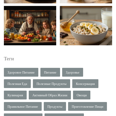
Теги
Здоровое Питание
Питание
Здоровье
Полезная Еда
Полезные Продукты
Консервация
Кулинария
Активный Образ Жизни
Овощи
Правильное Питание
Продукты
Приготовление Пищи