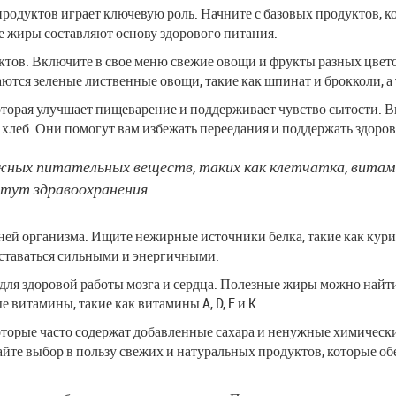
продуктов играет ключевую роль. Начните с базовых продуктов, 
е жиры составляют основу здорового питания.
тов. Включите в свое меню свежие овощи и фрукты разных цвето
тся зеленые лиственные овощи, такие как шпинат и брокколи, а 
оторая улучшает пищеварение и поддерживает чувство сытости. В
 хлеб. Они помогут вам избежать переедания и поддержать здоров
жных питательных веществ, таких как клетчатка, витами
итут здравоохранения
ней организма. Ищите нежирные источники белка, такие как курин
ставаться сильными и энергичными.
ля здоровой работы мозга и сердца. Полезные жиры можно найти в
итамины, такие как витамины A, D, E и K.
оторые часто содержат добавленные сахара и ненужные химическ
лайте выбор в пользу свежих и натуральных продуктов, которые 