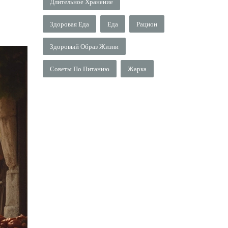
Длительное Хранение
Здоровая Еда
Еда
Рацион
Здоровый Образ Жизни
Советы По Питанию
Жарка