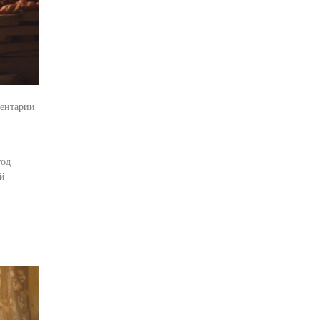
ентарии
тод
ей