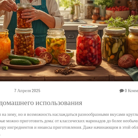
7 Апреля 2025
0 Комм
 домашнего использования
и на зиму, но и возможность наслаждаться разнообразными вкусами круглы
орые можно приготовить дома: от классических маринадов до более необыч
бору ингредиентов и нюансы приготовления. Даже начинающим в этой обл
.