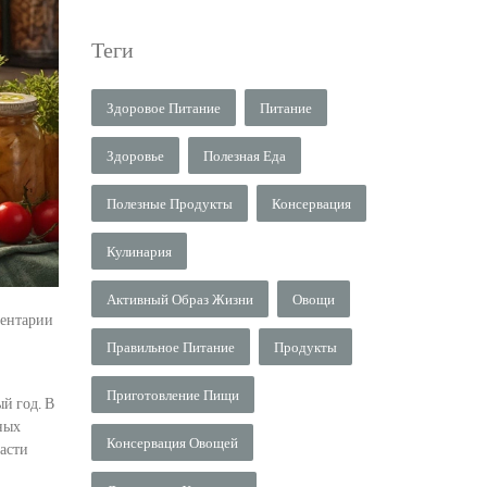
Теги
Здоровое Питание
Питание
Здоровье
Полезная Еда
Полезные Продукты
Консервация
Кулинария
Активный Образ Жизни
Овощи
ентарии
Правильное Питание
Продукты
Приготовление Пищи
й год. В
ных
Консервация Овощей
асти