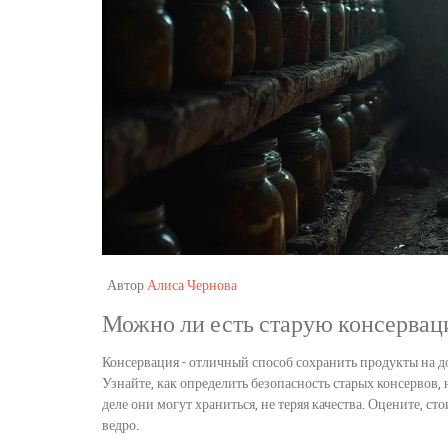
Автор
Алиса Чернова
Можно ли есть старую консерваци
Консервация - отличный способ сохранить продукты на до
Узнайте, как определить безопасность старых консервов,
деле они могут храниться, не теряя качества. Оцените, с
ведро.