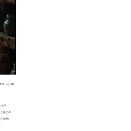
ентарии
лет?
а самом
орное