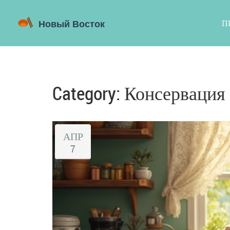
П
Category: Консервация 
АПР
7