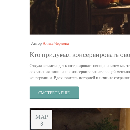
Автор
Алиса Чернова
Кто придумал консервировать ов
Откуда взялась идея консервировать овощи, и зачем мы эт
сохранения пищи и как консервирование овощей менялос
консервации. Вдохновитесь историей и начните сохранят
СМОТРЕТЬ ЕЩЕ
МАР
3