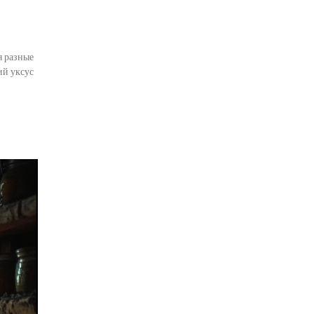
я разные
ий уксус