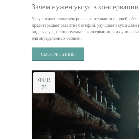
Зачем нужен уксус в консерваци
Уксус играет ключевую роль в консервации овощей, обес
предотвращает развитие бактерий, улучшает вкус и даже 
виды уксуса, используемые в консервации, и их уникаль
для определенных овощей.
СМОТРЕТЬ ЕЩЕ
ФЕВ
21