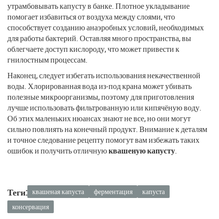
утрамбовывать капусту в банке. Плотное укладывание
помогает избавиться от воздуха между слоями, что
способствует созданию анаэробных условий, необходимых
для работы бактерий. Оставляя много пространства, вы
облегчаете доступ кислороду, что может привести к
гнилостным процессам.
Наконец, следует избегать использования некачественной
воды. Хлорированная вода из-под крана может убивать
полезные микроорганизмы, поэтому для приготовления
лучше использовать фильтрованную или кипячёную воду.
Об этих маленьких нюансах знают не все, но они могут
сильно повлиять на конечный продукт. Внимание к деталям
и точное следование рецепту помогут вам избежать таких
ошибок и получить отличную
квашеную капусту
.
Теги:
квашеная капуста
ферментация
капуста
консервация