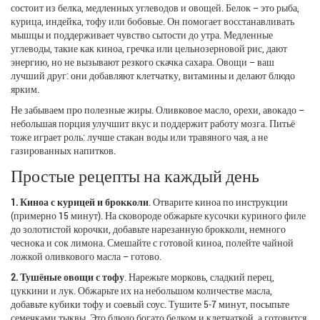
состоит из белка, медленных углеводов и овощей. Белок – это рыба,
курица, индейка, тофу или бобовые. Он помогает восстанавливать
мышцы и поддерживает чувство сытости до утра. Медленные
углеводы, такие как киноа, гречка или цельнозерновой рис, дают
энергию, но не вызывают резкого скачка сахара. Овощи – ваш
лучший друг: они добавляют клетчатку, витамины и делают блюдо
ярким.
Не забываем про полезные жиры. Оливковое масло, орехи, авокадо –
небольшая порция улучшит вкус и поддержит работу мозга. Питьё
тоже играет роль: лучше стакан воды или травяного чая, а не
газированных напитков.
Простые рецепты на каждый день
1. Киноа с курицей и брокколи
. Отварите киноа по инструкции
(примерно 15 минут). На сковороде обжарьте кусочки куриного филе
до золотистой корочки, добавьте нарезанную брокколи, немного
чеснока и сок лимона. Смешайте с готовой киноа, полейте чайной
ложкой оливкового масла – готово.
2. Тушёные овощи с тофу
. Нарежьте морковь, сладкий перец,
цуккини и лук. Обжарьте их на небольшом количестве масла,
добавьте кубики тофу и соевый соус. Тушите 5‑7 минут, посыпьте
семечками тыквы. Это блюдо богато белком и клетчаткой, а готовится