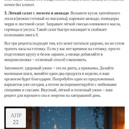
почти без хлопот.
3. Лёгкий салат с лососем и авокадо
. Возьмите кусок запечённого
лосося (можно готовый из магазина), нарежьте авокадо, помидоры
черри и листовой салат. Заправьте лёгкой смесью оливкового масла,
горчицы и уксуса. Такой салат быстро насыщает и снабжает
полезными омега‑3.
Все три рецепта подходят тем, кто хочет питаться здорово, но не готов
тратить часы на готовку. Если у вас нет времени на готовку, просто
подготовьте крупу и белок заранее, а овощи добавляйте в
микроволновке – отличный способ сэкономить.
Запомните: здоровый ужин – это не диета, а привычка. Делайте
маленькие шаги, меняйте один‑два продукта в неделю, и ваш
организм будет благодарен. Попробуйте один из предложенных
вариантов уже сегодня, а потом экспериментируйте с любимыми
специями и соусами. Вкусный, лёгкий и полезный ужин – ваш
рецепт для хорошего сна и энергии на завтрашний день.
АПР
22