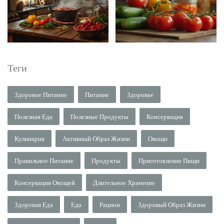
Теги
Здоровое Питание
Питание
Здоровье
Полезная Еда
Полезные Продукты
Консервация
Кулинария
Активный Образ Жизни
Овощи
Правильное Питание
Продукты
Приготовление Пищи
Консервация Овощей
Длительное Хранение
Здоровая Еда
Еда
Рацион
Здоровый Образ Жизни