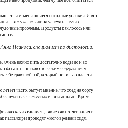
самолета и изменяющиеся погодные условия. И вот
щи — это уже половина успеха на пути к
елудочные проблемы. Продукты как лосось или
рганизм.
Анна Иванова, специалист по диетологии.
хе. Очень важно пить достаточно воды до и во
сь избегать напитков с высоким содержанием
ь себе травяной чай, который не только насытит
летает часто, бытует мнение, что обед на борту
 обеспечат вас свежестью и витаминами. Кроме
физическая активность, такие как потягивания и
как пассажиры проводят много времени сидя,