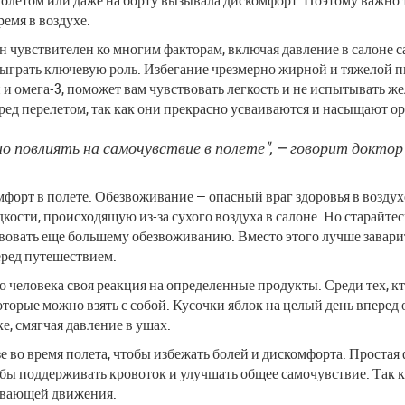
емя в воздухе.
Он чувствителен ко многим факторам, включая давление в салоне 
ыграть ключевую роль. Избегание чрезмерно жирной и тяжелой пи
 омега-3, поможет вам чувствовать легкость и не испытывать ж
ед перелетом, так как они прекрасно усваиваются и насыщают о
повлиять на самочувствие в полете", — говорит доктор 
комфорт в полете. Обезвоживание — опасный враг здоровья в возду
кости, происходящую из-за сухого воздуха в салоне. Но старайте
твовать еще большему обезвоживанию. Вместо этого лучше заварит
еред путешествием.
человека своя реакция на определенные продукты. Среди тех, кто 
оторые можно взять с собой. Кусочки яблок на целый день вперед
е, смягчая давление в ушах.
е во время полета, чтобы избежать болей и дискомфорта. Простая 
обы поддерживать кровоток и улучшать общее самочувствие. Так 
вывающей движения.