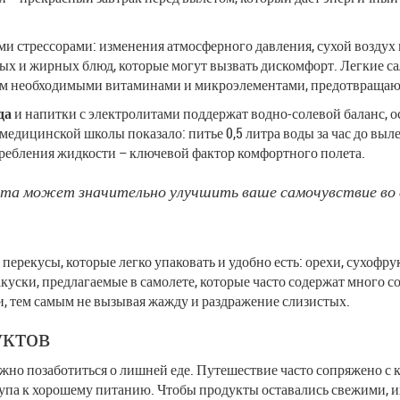
и стрессорами: изменения атмосферного давления, сухой воздух и
ых и жирных блюд, которые могут вызвать дискомфорт. Легкие са
анизм необходимыми витаминами и микроэлементами, предотвраща
да
и напитки с электролитами поддержат водно-солевой баланс, 
 медицинской школы показало: питье 0,5 литра воды за час до вы
требления жидкости – ключевой фактор комфортного полета.
ета может значительно улучшить ваше самочувствие во в
 перекусы, которые легко упаковать и удобно есть: орехи, сухофр
уски, предлагаемые в самолете, которые часто содержат много сол
ли, тем самым не вызывая жажду и раздражение слизистых.
уктов
ажно позаботиться о лишней еде. Путешествие часто сопряжено с
тупа к хорошему питанию. Чтобы продукты оставались свежими, и