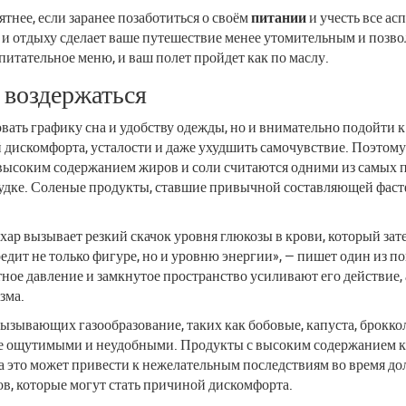
тнее, если заранее позаботиться о своём
питании
и учесть все а
 и отдыху сделает ваше путешествие менее утомительным и позво
 питательное меню, и ваш полет пройдет как по маслу.
 воздержаться
овать графику сна и удобству одежды, но и внимательно подойти к
искомфорта, усталости и даже ухудшить самочувствие. Поэтому 
 высоким содержанием жиров и соли считаются одними из самых
удке. Соленые продукты, ставшие привычной составляющей фастфу
хар вызывает резкий скачок уровня глюкозы в крови, который зат
редит не только фигуре, но и уровню энергии», — пишет один из 
тное давление и замкнутое пространство усиливают его действие,
зма.
вызывающих газообразование, таких как бобовые, капуста, броккол
е ощутимыми и неудобными. Продукты с высоким содержанием кле
а это может привести к нежелательным последствиям во время до
ов, которые могут стать причиной дискомфорта.