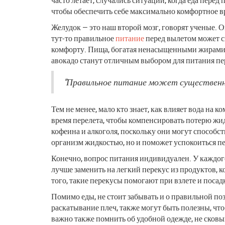
чтобы обеспечить себе максимально комфортное вр
Желудок — это наш второй мозг, говорят ученые. 
тут-то правильное
питание
перед вылетом может с
комфорту. Пища, богатая ненасыщенными жирами и
авокадо станут отличным выбором для питания пер
"Правильное питание может существенно 
Тем не менее, мало кто знает, как влияет вода на 
время перелета, чтобы компенсировать потерю жид
кофеина и алкоголя, поскольку они могут способс
организм жидкостью, но и поможет успокоиться п
Конечно, вопрос питания индивидуален. У каждого 
лучше заменить на легкий перекус из продуктов, к
того, такие перекусы помогают при взлете и посадк
Помимо еды, не стоит забывать и о правильной поз
раскатывание плеч, также могут быть полезны, чт
важно также помнить об удобной одежде, не ско