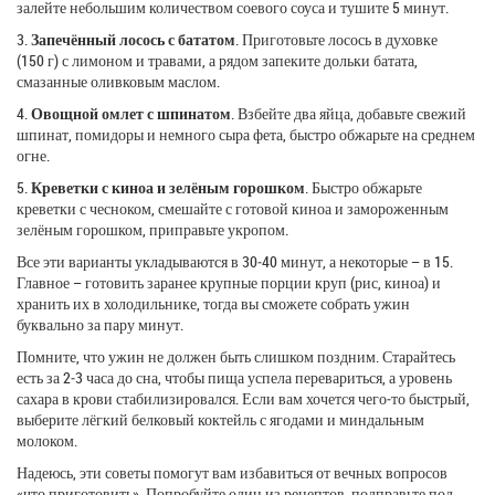
залейте небольшим количеством соевого соуса и тушите 5 минут.
3.
Запечённый лосось с бататом
. Приготовьте лосось в духовке
(150 г) с лимоном и травами, а рядом запеките дольки батата,
смазанные оливковым маслом.
4.
Овощной омлет с шпинатом
. Взбейте два яйца, добавьте свежий
шпинат, помидоры и немного сыра фета, быстро обжарьте на среднем
огне.
5.
Креветки с киноа и зелёным горошком
. Быстро обжарьте
креветки с чесноком, смешайте с готовой киноа и замороженным
зелёным горошком, приправьте укропом.
Все эти варианты укладываются в 30‑40 минут, а некоторые – в 15.
Главное – готовить заранее крупные порции круп (рис, киноа) и
хранить их в холодильнике, тогда вы сможете собрать ужин
буквально за пару минут.
Помните, что ужин не должен быть слишком поздним. Старайтесь
есть за 2‑3 часа до сна, чтобы пища успела перевариться, а уровень
сахара в крови стабилизировался. Если вам хочется чего‑то быстрый,
выберите лёгкий белковый коктейль с ягодами и миндальным
молоком.
Надеюсь, эти советы помогут вам избавиться от вечных вопросов
«что приготовить». Попробуйте один из рецептов, подправьте под