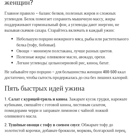
женщин?
Главное правило – баланс белков, полезных жиров и сложных
углеводов. Белок помогает сохранить мышечную массу, жиры
поддерживают гормональный фон, а углеводы дают энергию, не
вызывая скачков сахара. Старайтесь включать в каждый ужин:
Небольшую порцию нежирного мяса, рыбы или растительного
белка (тофу, бобовые).
Овощи – минимум полстакана, лучше разных цветов.
Полезные жиры: оливковое масло, авокадо, орехи.
Легкие углеводы: цельнозерновой рис, киноа, батат.
Не забывайте про порцию – для большинства женщин 400‑500 ккал
достаточно, чтобы сытость продержалась до сна без лишних калорий.
Пять быстрых идей ужина
1.
Салат с курицей‑гриль и киноа
. Зажарьте кусок грудки, нарежьте
кубиками, смешайте с готовой киноа, листовым салатом,
помидорами черри и заправьте лимоном с чайной ложкой
оливкового масла.
2.
Тушёные овощи с тофу в соевом соусе
. Обжарьте тофу до
золотистой корочки, добавьте брокколи, морковь, болгарский перец,