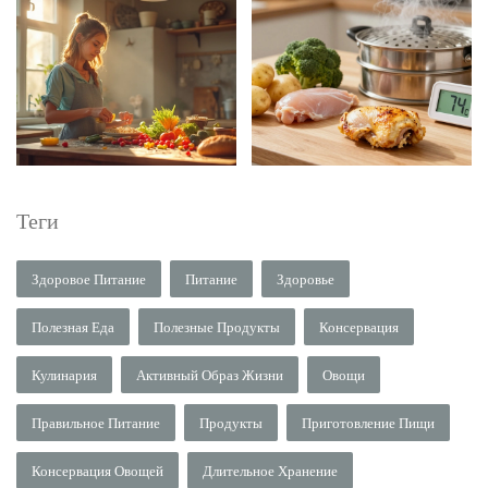
Теги
Здоровое Питание
Питание
Здоровье
Полезная Еда
Полезные Продукты
Консервация
Кулинария
Активный Образ Жизни
Овощи
Правильное Питание
Продукты
Приготовление Пищи
Консервация Овощей
Длительное Хранение