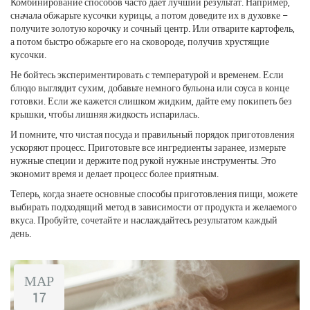
Комбинирование способов часто даёт лучший результат. Например,
сначала обжарьте кусочки курицы, а потом доведите их в духовке –
получите золотую корочку и сочный центр. Или отварите картофель,
а потом быстро обжарьте его на сковороде, получив хрустящие
кусочки.
Не бойтесь экспериментировать с температурой и временем. Если
блюдо выглядит сухим, добавьте немного бульона или соуса в конце
готовки. Если же кажется слишком жидким, дайте ему покипеть без
крышки, чтобы лишняя жидкость испарилась.
И помните, что чистая посуда и правильный порядок приготовления
ускоряют процесс. Приготовьте все ингредиенты заранее, измерьте
нужные специи и держите под рукой нужные инструменты. Это
экономит время и делает процесс более приятным.
Теперь, когда знаете основные способы приготовления пищи, можете
выбирать подходящий метод в зависимости от продукта и желаемого
вкуса. Пробуйте, сочетайте и наслаждайтесь результатом каждый
день.
МАР
17