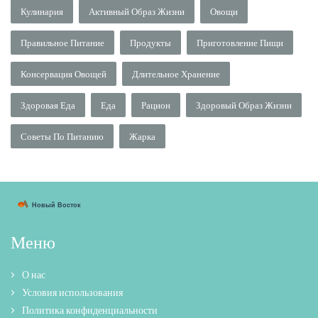
Кулинария
Активный Образ Жизни
Овощи
Правильное Питание
Продукты
Приготовление Пищи
Консервация Овощей
Длительное Хранение
Здоровая Еда
Еда
Рацион
Здоровый Образ Жизни
Советы По Питанию
Жарка
Меню
О нас
Условия использования
Политика конфиденциальности