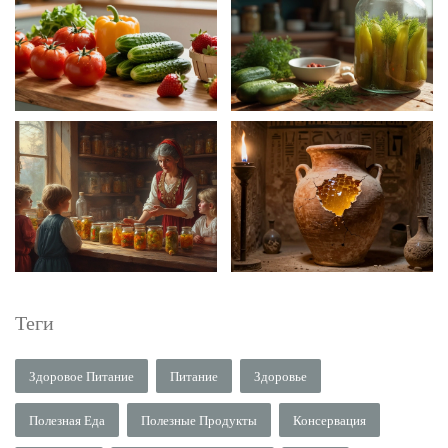
Теги
Здоровое Питание
Питание
Здоровье
Полезная Еда
Полезные Продукты
Консервация