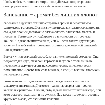
Чтобы избежать лишнего жира, пользуйтесь антипригарными
сковородами или готовьте на небольшом количестве масла.
Запекание – аромат без лишних хлопот
Запекание в духовке отлично сохраняет аромат и делает блюдо
равномерно готовым. Для мяса лучше предварительно замариновать
его, а для овощей достаточно слегка смазать оливковым маслом и
посолить. Температуру подбирают в зависимости от продукта:
180‑200°C для большинства блюд, 220°C – если хотите хрустящую
корочку. Не забывайте проверять готовность деревянной шпажкой
или термометром.
Варка – универсальный способ, когда нужен нежный результат. Она
подходит для круп, макарон, картофеля и супов. Чтобы пища не
перекипела, держите огонь на среднем уровне и периодически
помешивайте. Добавляйте соль в начале, а специи в конце, чтобы они
не потеряли аромат.
Готовка на пару – здоровый вариант, когда хочется сохранить
максимум витаминов. Для этого нужен пароварка или простая
кастрюля с решёткой. Овощи, рыбу и даже мясо готовятся быстро, при
этом остаются нежными и не сухими. Пар также позволяет готовить
крупы без масла, что экономит калории.