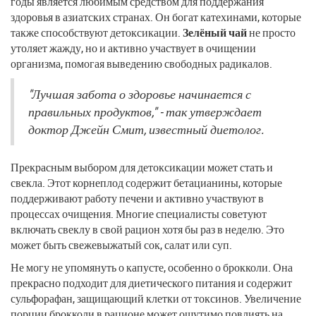
годы является любимым средством для поддержания
здоровья в азиатских странах. Он богат катехинами, которые
также способствуют детоксикации.
Зелёный чай
не просто
утоляет жажду, но и активно участвует в очищении
организма, помогая выведению свободных радикалов.
"Лучшая забота о здоровье начинается с
правильных продуктов," - так утверждает
доктор Джейн Смит, известный диетолог.
Прекрасным выбором для детоксикации может стать и
свекла. Этот корнеплод содержит бетацианины, которые
поддерживают работу печени и активно участвуют в
процессах очищения. Многие специалисты советуют
включать свеклу в свой рацион хотя бы раз в неделю. Это
может быть свежевыжатый сок, салат или суп.
Не могу не упомянуть о капусте, особенно о брокколи. Она
прекрасно подходит для диетического питания и содержит
сульфорафан, защищающий клетки от токсинов. Увеличение
порции брокколи в рационе может ощутимо повлиять на