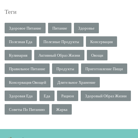
Теги
Здоровое Питание
Питание
Здоровье
Полезная Еда
Полезные Продукты
Консервация
Кулинария
Активный Образ Жизни
Овощи
Правильное Питание
Продукты
Приготовление Пищи
Консервация Овощей
Длительное Хранение
Здоровая Еда
Еда
Рацион
Здоровый Образ Жизни
Советы По Питанию
Жарка