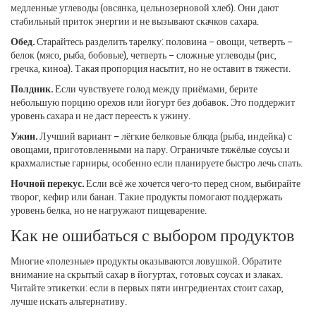
медленные углеводы (овсянка, цельнозерновой хлеб). Они дают
стабильный приток энергии и не вызывают скачков сахара.
Обед.
Старайтесь разделить тарелку: половина – овощи, четверть –
белок (мясо, рыба, бобовые), четверть – сложные углеводы (рис,
гречка, киноа). Такая пропорция насытит, но не оставит в тяжести.
Полдник.
Если чувствуете голод между приёмами, берите
небольшую порцию орехов или йогурт без добавок. Это поддержит
уровень сахара и не даст переесть к ужину.
Ужин.
Лучший вариант – лёгкие белковые блюда (рыба, индейка) с
овощами, приготовленными на пару. Ограничьте тяжёлые соусы и
крахмалистые гарниры, особенно если планируете быстро лечь спать.
Ночной перекус.
Если всё же хочется чего‑то перед сном, выбирайте
творог, кефир или банан. Такие продукты помогают поддержать
уровень белка, но не нагружают пищеварение.
Как не ошибаться с выбором продуктов
Многие «полезные» продукты оказываются ловушкой. Обратите
внимание на скрытый сахар в йогуртах, готовых соусах и злаках.
Читайте этикетки: если в первых пяти ингредиентах стоит сахар,
лучше искать альтернативу.