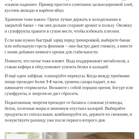
«скачок‑падение». Пример простого сочетания: цельнозерновой хлеб,
кусочек авокадо и варёное яйцо.
Хранение тоже важно. Орехи лучше держать в холодильнике в
закрытой банке – так они дольше сохранят аромат и пользу. Овсянку
и сухофрукты храните в сухом месте, чтобы избежать плесени.
Если вам нужно быстрый заряд перед тренировкой, выберите банан
или небольшую горсть фиников – они быстро дают глюкозу, а вместе
с ними добавьте немного орехов для стабильности.
Помните, что питье тоже влияет. Вода поддерживает метаболизм, а
стакан кефира в обед поможет усвоить белки и кальций.
И ещё один лайфхак: планируйте перекусы. Когда между приёмами
пищи проходит более 3‑4 часов, уровень сахара падает, и вы
начинаете «тормозить». Возьмите с собой порцию орехов, йогурт или
сухофрукты, и энергия не даст сбросить.
Подытоживая, энергия приходит от баланса: сложные углеводы,
белок, полезные жиры и минимум «пустых» калорий. Выбирайте
продукты из списка выше, комбинируйте их, держите их свежими, и
почувствуете разницу уже после первого‑второго дня.