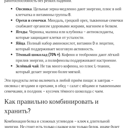
работоспособность без резких падений.
Овсянка
. Цельные зерна‑медленно дают энергию, плюс в ней
клетчатка и витамины группы B.
Орехи и семечки
. Миндаль, грецкий орех, тыквенные семечки
снабжают организм здоровыми жирами, магнием и белком.
Ягоды
. Черника, малина или клубника – антиоксиданты,
которые защищают клетки от усталости.
Яйца
. Полный набор аминокислот, витамин D и лецитин,
который поддерживает мозговую активность.
Тёмный шоколад (70% +)
. Кофеин и теобромин дают лёгкий
прилив энергии, а полифенолы поддерживают настроение.
Зелёный чай
. Не так много кофеина, но плюс L‑теанин,
который делает энергию более мягкой.
Эти продукты легко включить в любой приём пищи: в завтрак –
овсянка с ягодами и орехами, в обед – салат с яйцами и тыквенными
семечками, в полдник – кусочек тёмного шоколада с чаем.
Как правильно комбинировать и
хранить?
Комбинация белка и сложных углеводов – ключ к длительной
энергии. Не стоит есть только сладкое или только белок, иначе будет