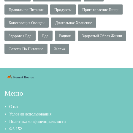
Правильное Питание
Продукты
Приготовление Пищи
Консервация Овощей
Длительное Хранение
Здоровая Еда
Еда
Рацион
Здоровый Образ Жизни
Советы По Питанию
Жарка
Меню
О нас
Условия использования
Политика конфиденциальности
ФЗ-152