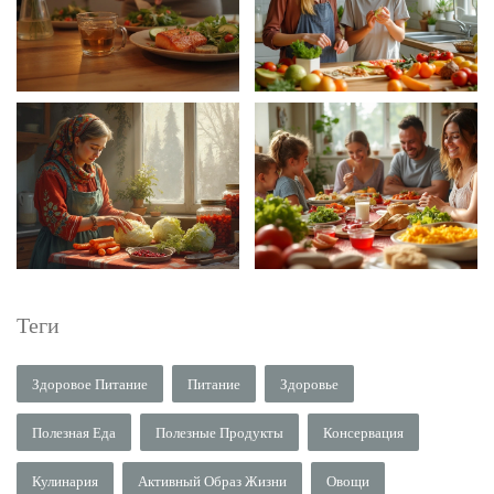
Теги
Здоровое Питание
Питание
Здоровье
Полезная Еда
Полезные Продукты
Консервация
Кулинария
Активный Образ Жизни
Овощи