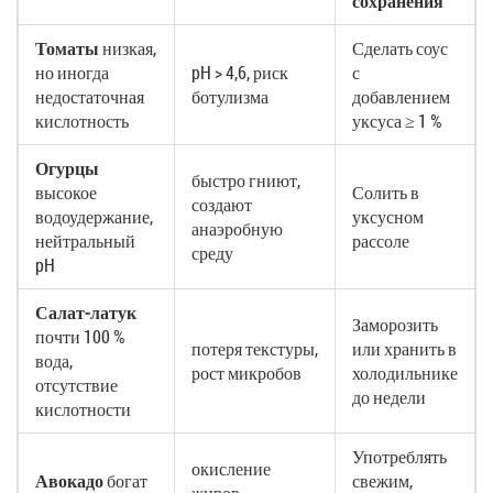
сохранения
Томаты
низкая,
Сделать соус
но иногда
pH > 4,6, риск
с
недостаточная
ботулизма
добавлением
кислотность
уксуса ≥ 1 %
Огурцы
быстро гниют,
высокое
Солить в
создают
водоудержание,
уксусном
анаэробную
нейтральный
рассоле
среду
pH
Салат‑латук
Заморозить
почти 100 %
потеря текстуры,
или хранить в
вода,
рост микробов
холодильнике
отсутствие
до недели
кислотности
Употреблять
окисление
Авокадо
богат
свежим,