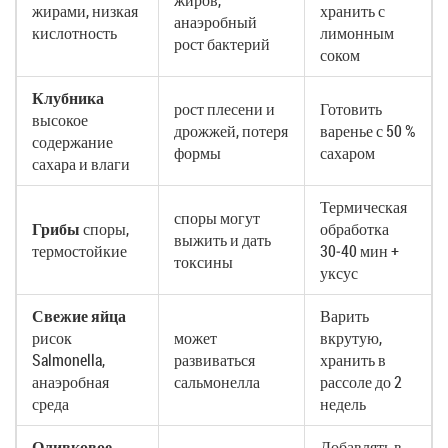
жиров,
жирами, низкая
хранить с
анаэробный
кислотность
лимонным
рост бактерий
соком
Клубника
рост плесени и
Готовить
высокое
дрожжей, потеря
варенье с 50 %
содержание
формы
сахаром
сахара и влаги
Термическая
споры могут
Грибы
споры,
обработка
выжить и дать
термостойкие
30‑40 мин +
токсины
уксус
Свежие яйца
Варить
рисок
может
вкрутую,
Salmonella,
развиваться
хранить в
анаэробная
сальмонелла
рассоле до 2
среда
недель
Оливковое
Добавлять в