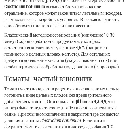
Низкая кислотность (pH > 4,6) позволяет бактериям, особенно
Clostridium botulinum
вызывает ботулизм, опасное
отравление, которое может закончиться летальным исходом
,
размножаться в анаэробных условиях. Высокая влажность
способствует гниению и развитию плесени.
Классический метод консервирования (кипячение 10‑30
минут) хорошо работает с продуктами, у которых
естественная кислотность уже ниже 4,6 % (например,
помидоры в цельных плодах, капуста). Для остальных
требуется добавление кислоты (уксус, лимонный сок) или
особая термическая обработка под давлением (скороварка).
Томаты: частый виновник
Томаты часто попадают в рецепты консервов, но их нельзя
готовить в виде цельных плодов без предварительного
добавления кислоты. Они обладают
pH
около 4,3-4,9, что
иногда бывает недостаточно
для безопасного запекания в
банке. При обычном кипячении в закрытой таре создаются
условия для роста
Clostridium botulinum
. Если хотите
сохранить томаты, готовьте их в виде соуса, добавив 1 %