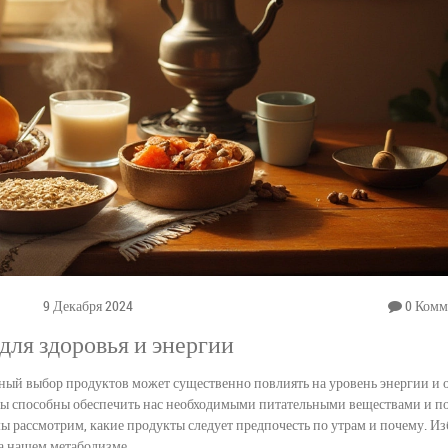
9 Декабря 2024
0 Комм
для здоровья и энергии
ьный выбор продуктов может существенно повлиять на уровень энергии и 
ты способны обеспечить нас необходимыми питательными веществами и п
мы рассмотрим, какие продукты следует предпочесть по утрам и почему. И
на нашем метаболизме.