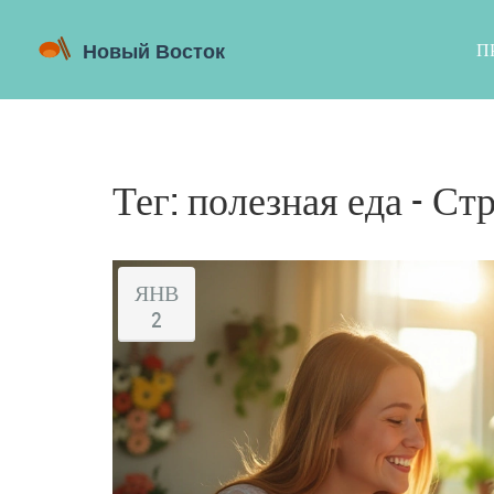
П
Тег: полезная еда - Ст
ЯНВ
2