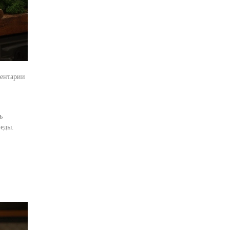
ентарии
ь
еды.