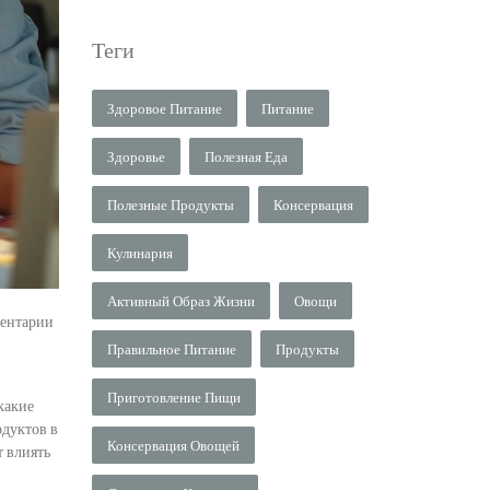
Теги
Здоровое Питание
Питание
Здоровье
Полезная Еда
Полезные Продукты
Консервация
Кулинария
Активный Образ Жизни
Овощи
ентарии
Правильное Питание
Продукты
Приготовление Пищи
какие
одуктов в
Консервация Овощей
т влиять