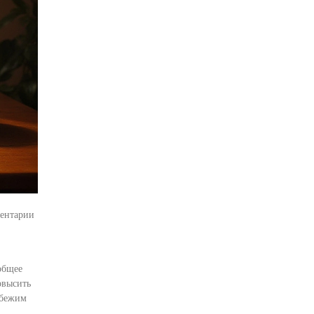
ентарии
общее
овысить
збежим