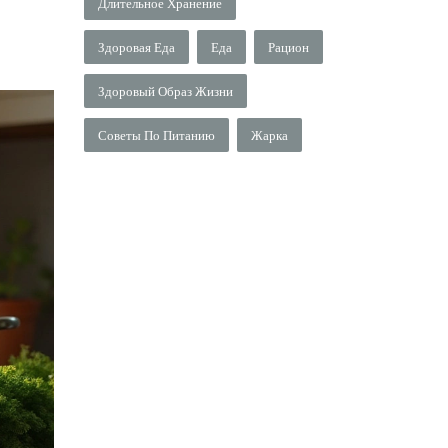
Длительное Хранение
Здоровая Еда
Еда
Рацион
Здоровый Образ Жизни
Советы По Питанию
Жарка