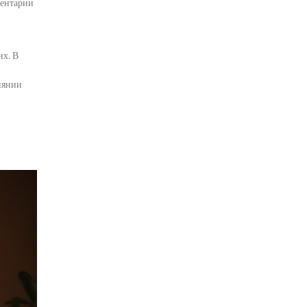
ентарии
их. В
иянии