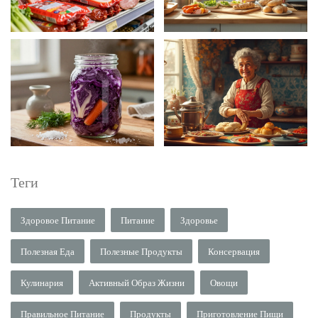
Теги
Здоровое Питание
Питание
Здоровье
Полезная Еда
Полезные Продукты
Консервация
Кулинария
Активный Образ Жизни
Овощи
Правильное Питание
Продукты
Приготовление Пищи