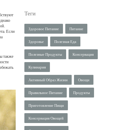
Теги
бствуют
Однако
ий.
Здоровое Питание
Питание
ета
. Если
на
Здоровье
Полезная Еда
Полезные Продукты
Консервация
Мы также
ности
избежать
Кулинария
Активный Образ Жизни
Овощи
Правильное Питание
Продукты
Приготовление Пищи
Консервация Овощей