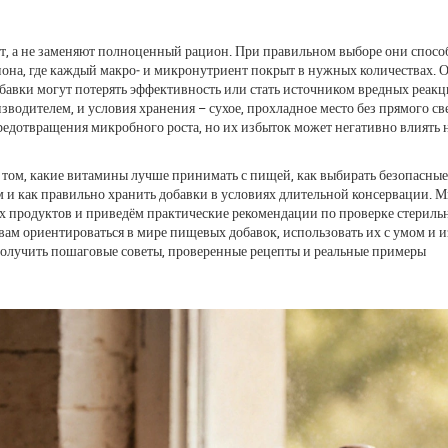
ют, а не заменяют полноценный рацион. При правильном выборе они спосо
она, где каждый макро‑ и микронутриент покрыт в нужных количествах
. 
обавки могут потерять эффективность или стать источником вредных реакц
водителем, и условия хранения – сухое, прохладное место без прямого св
редотвращения микробного роста, но их избыток может негативно влиять 
о том, какие витамины лучше принимать с пищей, как выбирать безопасные
 и как правильно хранить добавки в условиях длительной консервации. 
х продуктов и приведём практические рекомендации по проверке стериль
ам ориентироваться в мире пищевых добавок, использовать их с умом и 
получить пошаговые советы, проверенные рецепты и реальные примеры