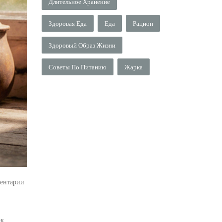
Длительное Хранение
Здоровая Еда
Еда
Рацион
Здоровый Образ Жизни
Советы По Питанию
Жарка
ентарии
к.