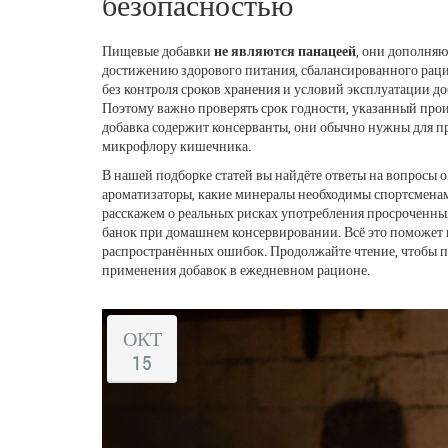
безопасностью
Пищевые добавки
не являются панацеей
, они дополня
достижению
здорового питания
,
сбалансированного раци
без контроля сроков хранения и условий эксплуатации д
Поэтому важно проверять
срок годности
,
указанный произ
добавка содержит консерванты, они обычно нужны для п
микрофлору кишечника.
В нашей подборке статей вы найдёте ответы на вопросы 
ароматизаторы, какие минералы необходимы спортсменам
расскажем о реальных рисках употребления просроченны
банок при домашнем консервировании. Всё это поможет в
распространённых ошибок. Продолжайте чтение, чтобы 
применения добавок в ежедневном рационе.
ОКТ
15