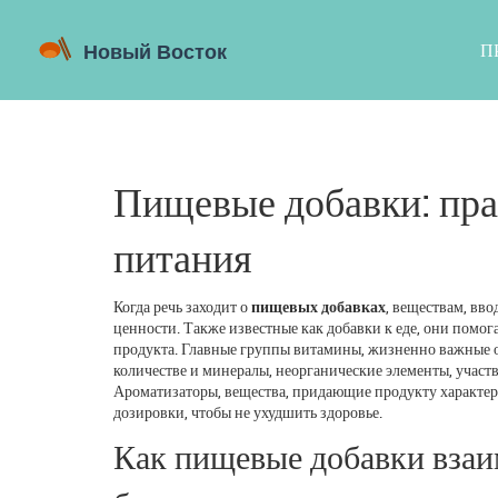
П
Пищевые добавки: пра
питания
Когда речь заходит о
пищевых добавках
,
веществам, вво
ценности
. Также известные как
добавки к еде
, они
помога
продукта
.
Главные группы
витамины
,
жизненно важные о
количестве
и
минералы
,
неорганические элементы, участ
Ароматизаторы
,
вещества, придающие продукту характер
дозировки, чтобы не ухудшить здоровье.
Как пищевые добавки взаи