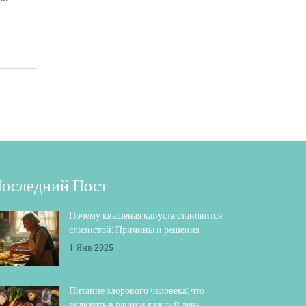
оследний Пост
Почему квашеная капуста становится
слизистой: Причины и решения
1 Янв 2025
Питание здорового человека: что
включать в рацион каждый день