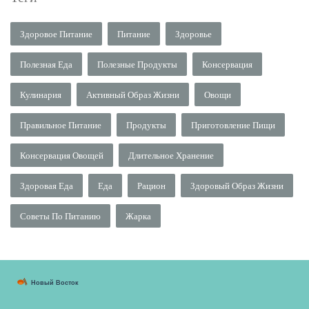
Здоровое Питание
Питание
Здоровье
Полезная Еда
Полезные Продукты
Консервация
Кулинария
Активный Образ Жизни
Овощи
Правильное Питание
Продукты
Приготовление Пищи
Консервация Овощей
Длительное Хранение
Здоровая Еда
Еда
Рацион
Здоровый Образ Жизни
Советы По Питанию
Жарка