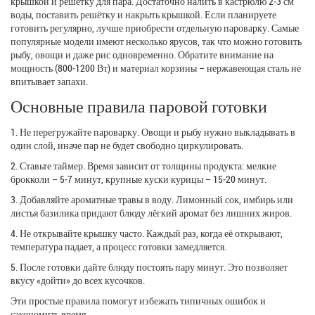
крышкой и решётку для пара. Достаточно налить в кастрюлю 2‑3 см
воды, поставить решётку и накрыть крышкой. Если планируете
готовить регулярно, лучше приобрести отдельную пароварку. Самые
популярные модели имеют несколько ярусов, так что можно готовить
рыбу, овощи и даже рис одновременно. Обратите внимание на
мощность (800‑1200 Вт) и материал корзины – нержавеющая сталь не
впитывает запахи.
Основные правила паровой готовки
1. Не перегружайте пароварку. Овощи и рыбу нужно выкладывать в
один слой, иначе пар не будет свободно циркулировать.
2. Ставьте таймер. Время зависит от толщины продукта: мелкие
брокколи – 5‑7 минут, крупные куски курицы – 15‑20 минут.
3. Добавляйте ароматные травы в воду. Лимонный сок, имбирь или
листья базилика придают блюду лёгкий аромат без лишних жиров.
4. Не открывайте крышку часто. Каждый раз, когда её открывают,
температура падает, а процесс готовки замедляется.
5. После готовки дайте блюду постоять пару минут. Это позволяет
вкусу «дойти» до всех кусочков.
Эти простые правила помогут избежать типичных ошибок и
сэкономить время.