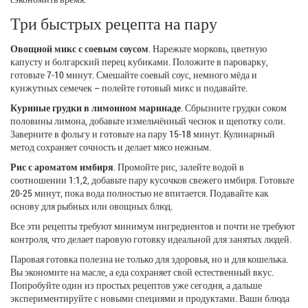
Три быстрых рецепта на пару
Овощной микс с соевым соусом
. Нарежьте морковь, цветную
капусту и болгарский перец кубиками. Положите в пароварку,
готовьте 7‑10 минут. Смешайте соевый соус, немного мёда и
кунжутных семечек – полейте готовый микс и подавайте.
Куриные грудки в лимонном маринаде
. Сбрызните грудки соком
половины лимона, добавьте измельчённый чеснок и щепотку соли.
Заверните в фольгу и готовьте на пару 15‑18 минут. Кулинарный
метод сохраняет сочность и делает мясо нежным.
Рис с ароматом имбиря
. Промойте рис, залейте водой в
соотношении 1:1,2, добавьте пару кусочков свежего имбиря. Готовьте
20‑25 минут, пока вода полностью не впитается. Подавайте как
основу для рыбных или овощных блюд.
Все эти рецепты требуют минимум ингредиентов и почти не требуют
контроля, что делает паровую готовку идеальной для занятых людей.
Паровая готовка полезна не только для здоровья, но и для кошелька.
Вы экономите на масле, а еда сохраняет свой естественный вкус.
Попробуйте один из простых рецептов уже сегодня, а дальше
экспериментируйте с новыми специями и продуктами. Ваши блюда