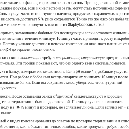
е, такие как фасоль, горох или зеленая фасоль. При недостаточной темп
Сладкие фрукты, если их не пастеризовать, могут стать источником фермен
оль и уксус часто используют в
солениях
,
продуктах, сохраняемых в рассо
 кислота не достигает 5 %, риск сохраняется. Точно так же мясо без добавл
и – иначе можно получить токсины из Staphylococcus aureus.
апример, замачивание бобовых без последующей варки оставляет живыми 
з кипячения в течение минимум 10 минут часто приводит к росту микробо
и. Поэтому каждое действие в цепочке консервации оказывает влияние: от
вня pH до герметичности банки.
еских связи:
консервация
требует
стерилизации
,
стерилизация
предотвраща
тулизма
. Эти тройки показывают, что без одного звена система ломается.
т в банку, измерьте его кислотность. Если pH выше 4,5, добавьте уксус ил
етки. При работе с бобовыми всегда отварите их минимум 10 минут после
лизованные банки. Если вы сохраняете мясо, убедитесь, что внутренний
 участках.
ости. После остывания банки с “щёлчком” свидетельствуют о хорошей
в, если стерилизация была недостаточной. Поэтому лучше использовать
оду на 10‑15 минут и проверьте, не всплывает ли она. Если всплывает – з
й выше.
атей о видах консервирования до советов по проверке стерилизации и спи
дёте ответы, как избежать типичных ошибок, какие продукты требуют особ