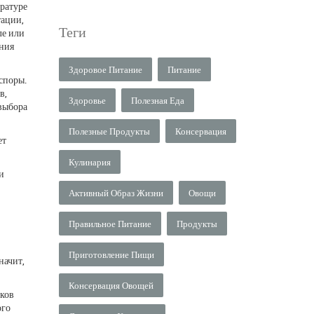
ературе
тации,
Теги
ле или
ения
Здоровое Питание
Питание
споры.
в,
Здоровье
Полезная Еда
 выбора
Полезные Продукты
Консервация
ет
Кулинария
и
Активный Образ Жизни
Овощи
Правильное Питание
Продукты
Приготовление Пищи
начит,
Консервация Овощей
сков
ого