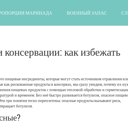
РОПОРЦИИ МАРИНАДА
ВОЕННЫЙ ЗАПАС
СЛ
 консервации: как избежать
это пищевые ингредиенты, которые могут стать источником отравления ил
ые как
рискованные продукты в консервах
, мы сразу увидим, почему их н
анения пищевых продуктов с помощью тепловой обработки и герметизаци
ратурой и временем
. Без неё быстро развивается
ботулизм
,
опасное пищев
 Эти три понятия тесно переплетены: опасные продукты вызывают риск,
твращает ботулизм.
сные?