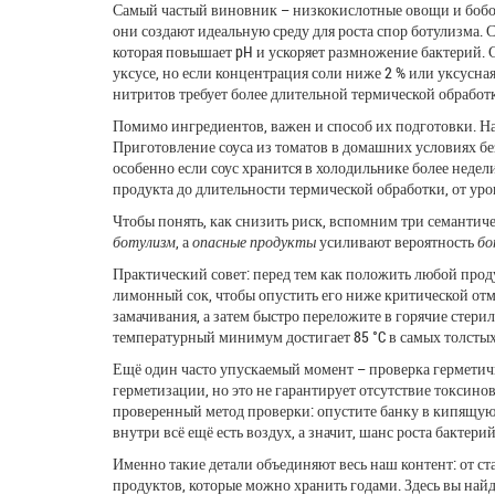
Самый частый виновник – низкокислотные овощи и бобовы
они создают идеальную среду для роста спор ботулизма. 
которая повышает pH и ускоряет размножение бактерий. С
уксусе
, но если концентрация соли ниже 2 % или уксусная
нитритов требует более длительной термической обработк
Помимо ингредиентов, важен и способ их подготовки. Н
Приготовление соуса из томатов в домашних условиях бе
особенно если соус хранится в холодильнике более недел
продукта до длительности термической обработки, от уро
Чтобы понять, как снизить риск, вспомним три семантич
ботулизм
, а
опасные продукты
усиливают вероятность
бо
Практический совет: перед тем как положить любой продук
лимонный сок, чтобы опустить его ниже критической отм
замачивания, а затем быстро переложите в горячие стери
температурный минимум достигает 85 °C в самых толстых
Ещё один часто упускаемый момент – проверка герметичн
герметизации, но это не гарантирует отсутствие токсино
проверенный метод проверки: опустите банку в кипящую в
внутри всё ещё есть воздух, а значит, шанс роста бактери
Именно такие детали объединяют весь наш контент: от ст
продуктов, которые можно хранить годами. Здесь вы най