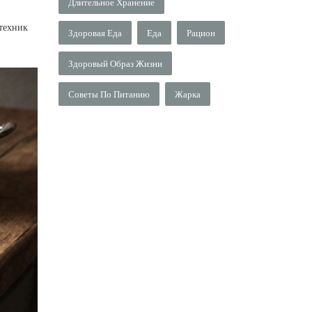
Длительное Хранение
 техник
Здоровая Еда
Еда
Рацион
Здоровый Образ Жизни
Советы По Питанию
Жарка