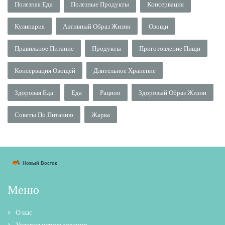
Полезная Еда
Полезные Продукты
Консервация
Кулинария
Активный Образ Жизни
Овощи
Правильное Питание
Продукты
Приготовление Пищи
Консервация Овощей
Длительное Хранение
Здоровая Еда
Еда
Рацион
Здоровый Образ Жизни
Советы По Питанию
Жарка
Меню
О нас
Условия использования