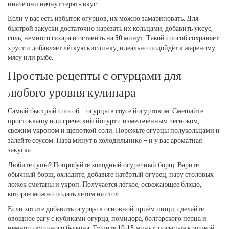
иначе они начнут терять вкус.
Если у вас есть избыток огурцов, их можно замариновать. Для
быстрой закуски достаточно нарезать их кольцами, добавить уксус,
соль, немного сахара и оставить на 30 минут. Такой способ сохраняет
хруст и добавляет лёгкую кислинку, идеально подойдёт к жареному
мясу или рыбе.
Простые рецепты с огурцами для
любого уровня кулинара
Самый быстрый способ – огурцы в соусе йогуртовом. Смешайте
простоквашу или греческий йогурт с измельчённым чесноком,
свежим укропом и щепоткой соли. Порежьте огурцы полукольцами и
залейте соусом. Пара минут в холодильнике – и у вас ароматная
закуска.
Любите супы? Попробуйте холодный огуречный борщ. Варите
обычный борщ, охладите, добавьте натёртый огурец, пару столовых
ложек сметаны и укроп. Получается лёгкое, освежающее блюдо,
которое можно подать летом на стол.
Если хотите добавить огурцы в основной приём пищи, сделайте
овощное рагу с кубиками огурца, помидора, болгарского перца и
немного куриного бульона. Тушите 10‑15 минут, посыпьте крошкой