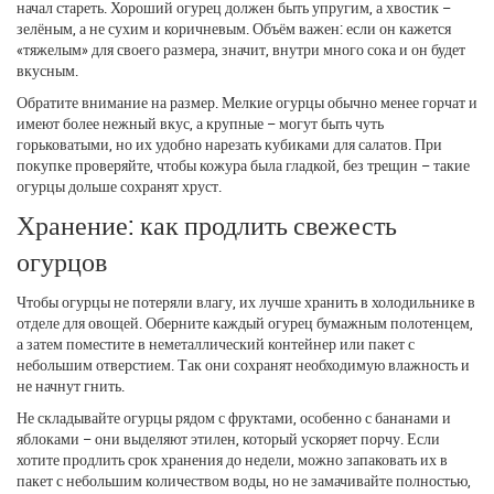
начал стареть. Хороший огурец должен быть упругим, а хвостик –
зелёным, а не сухим и коричневым. Объём важен: если он кажется
«тяжелым» для своего размера, значит, внутри много сока и он будет
вкусным.
Обратите внимание на размер. Мелкие огурцы обычно менее горчат и
имеют более нежный вкус, а крупные – могут быть чуть
горьковатыми, но их удобно нарезать кубиками для салатов. При
покупке проверяйте, чтобы кожура была гладкой, без трещин – такие
огурцы дольше сохранят хруст.
Хранение: как продлить свежесть
огурцов
Чтобы огурцы не потеряли влагу, их лучше хранить в холодильнике в
отделе для овощей. Оберните каждый огурец бумажным полотенцем,
а затем поместите в неметаллический контейнер или пакет с
небольшим отверстием. Так они сохранят необходимую влажность и
не начнут гнить.
Не складывайте огурцы рядом с фруктами, особенно с бананами и
яблоками – они выделяют этилен, который ускоряет порчу. Если
хотите продлить срок хранения до недели, можно запаковать их в
пакет с небольшим количеством воды, но не замачивайте полностью,