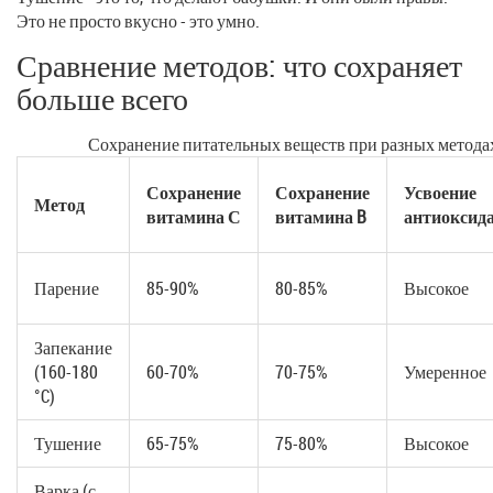
Это не просто вкусно - это умно.
Сравнение методов: что сохраняет
больше всего
Сохранение питательных веществ при разных метода
Сохранение
Сохранение
Усвоение
Метод
витамина С
витамина B
антиоксид
Парение
85-90%
80-85%
Высокое
Запекание
(160-180
60-70%
70-75%
Умеренное
°C)
Тушение
65-75%
75-80%
Высокое
Варка (с