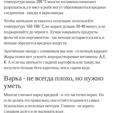
температуре выше 200 °C многие витамины начинают
разрушаться, а в мясе и рыбе могут образовываться вредные
соединения - амиды и акриламиды.
Чтобы запекание оставалось полезным: используйте
температуру 160-180 °C, не жарьте дольше 30-40 минут, и не
поджаривайте до чёрного. Лучше накрывать продукты
фольгой или пергаментом - так меньше испаряется влага, и
меньше образуется вредных веществ.
Запечённые овощи с оливковым маслом - отличный вариант.
Жиры помогают усвоить жирорастворимые витамины: A, E,
K. А если вы запекаете сладкий картофель или тыкву, вы
получите больше бета-каротина, чем в сыром виде.
Варка - не всегда плохо, но нужно
уметь
Многие считают варку вредной - и это частично верно. Но
если делать это правильно, она остаётся одним из самых
безопасных и полезных методов. Главное - не варить
слишком долго и не выливать воду.