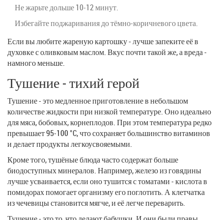
Не жарьте дольше 10-12 минут.
Избегайте поджаривания до тёмно-коричневого цвета.
Если вы любите жареную картошку - лучше запеките её в
духовке с оливковым маслом. Вкус почти такой же, а вреда -
намного меньше.
Тушение - тихий герой
Тушение - это медленное приготовление в небольшом
количестве жидкости при низкой температуре. Оно идеально
для мяса, бобовых, корнеплодов. При этом температура редко
превышает 95-100 °C, что сохраняет большинство витаминов
и делает продукты легкоусвояемыми.
Кроме того, тушёные блюда часто содержат больше
биодоступных минералов. Например, железо из говядины
лучше усваивается, если оно тушится с томатами - кислота в
помидорах помогает организму его поглотить. А клетчатка
из чечевицы становится мягче, и её легче переварить.
Тушение - это то, что делают бабушки. И они были правы.