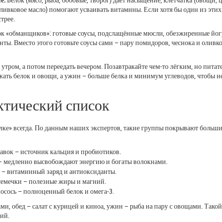
оливковое масло) помогают усваивать витамины. Если хотя бы один из этих
трее.
ок «обманщиков»: готовые соусы, подслащённые мюсли, обезжиренные йог
ты. Вместо этого готовьте соусы сами – пару помидоров, чеснока и оливк
 утром, а потом переедать вечером. Позавтракайте чем‑то лёгким, но пита
жать белок и овощи, а ужин – больше белка и минимум углеводов, чтобы н
ктический список
олке» всегда. По данным наших экспертов, такие группы покрывают больш
бавок – источник кальция и пробиотиков.
ь – медленно высвобождают энергию и богаты волокнами.
ы – витаминный заряд и антиоксиданты.
семечки – полезные жиры и магний.
лосось – полноценный белок и омега‑3.
ами, обед – салат с курицей и киноа, ужин – рыба на пару с овощами. Тако
ий.