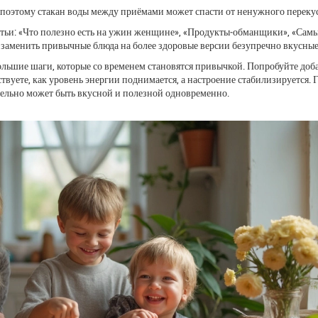
 поэтому стакан воды между приёмами может спасти от ненужного перекус
статьи: «Что полезно есть на ужин женщине», «Продукты‑обманщики», «Сам
 заменить привычные блюда на более здоровые версии безупречно вкусные
большие шаги, которые со временем становятся привычкой. Попробуйте доб
твуете, как уровень энергии поднимается, а настроение стабилизируется. 
твительно может быть вкусной и полезной одновременно.