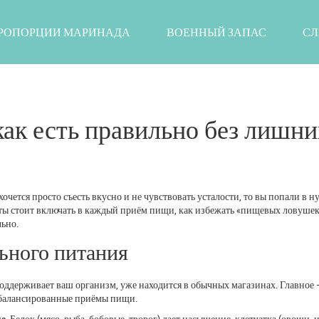
РОПОРЦИИ МАРИНАДА
ВОЕННЫЙ ЗАПАС
СЛ
как есть правильно без лишни
очется просто съесть вкусно и не чувствовать усталости, то вы попали в 
кты стоит включать в каждый приём пищи, как избежать «пищевых ловушек
ьно.
ьного питания
 поддерживает ваш организм, уже находится в обычных магазинах. Главное 
 сбалансированные приёмы пищи.
е.
Белок (мясо, рыба, бобовые, творог) дает насыщение, клетчатка (овощи, 