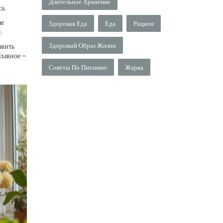
Длительное Хранение
а.
ые
Здоровая Еда
Еда
Рацион
.
Здоровый Образ Жизни
авить
Главное –
Советы По Питанию
Жарка