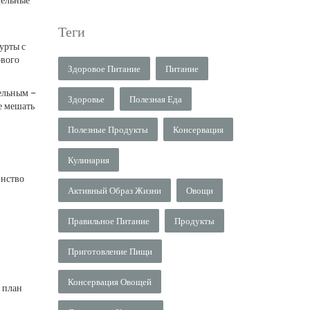
Теги
урты с
ового
Здоровое Питание
Питание
тельным –
Здоровье
Полезная Еда
е мешать
Полезные Продукты
Консервация
Кулинария
инство
Активный Образ Жизни
Овощи
Правильное Питание
Продукты
Приготовление Пищи
Консервация Овощей
й план