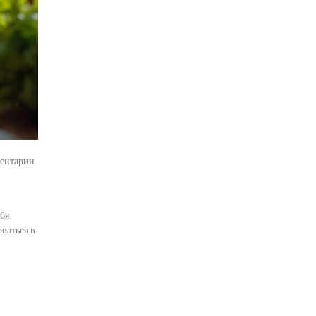
ентарии
ебя
оваться в