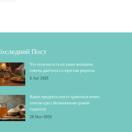
оследний Пост
Что полезно есть на ужин женщине:
советы диетолога и простые рецепты
6 Авг 2025
Какие продукты могут храниться вечно:
список еды с бесконечным сроком
годности
28 Июл 2025