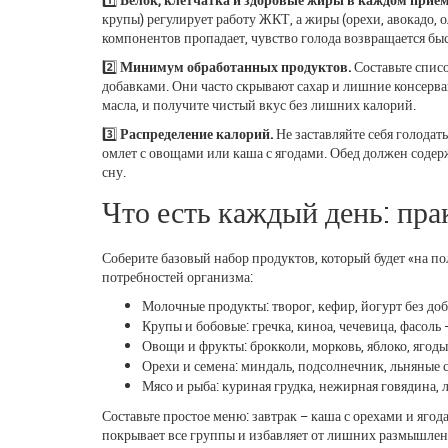
крупы) регулирует работу ЖКТ, а жиры (орехи, авокадо, 
компонентов пропадает, чувство голода возвращается быс
2️⃣
Минимум обработанных продуктов.
Составьте спис
добавками. Они часто скрывают сахар и лишние консерван
масла, и получите чистый вкус без лишних калорий.
3️⃣
Распределение калорий.
Не заставляйте себя голодать
омлет с овощами или каша с ягодами. Обед должен содер
сну.
Что есть каждый день: пра
Соберите базовый набор продуктов, который будет «на п
потребностей организма:
Молочные продукты: творог, кефир, йогурт без до
Крупы и бобовые: гречка, киноа, чечевица, фасол
Овощи и фрукты: брокколи, морковь, яблоко, ягод
Орехи и семена: миндаль, подсолнечник, льняные 
Мясо и рыба: куриная грудка, нежирная говядина, 
Составьте простое меню: завтрак – каша с орехами и ягод
покрывает все группы и избавляет от лишних размышлен