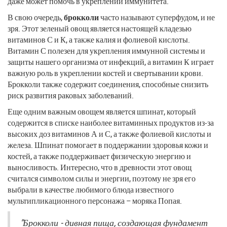
даже может помочь в укреплении иммунитета.
В свою очередь,
брокколи
часто называют суперфудом, и не
зря. Этот зеленый овощ является настоящей кладезью
витаминов С и К, а также калия и фолиевой кислоты.
Витамин С полезен для укрепления иммунной системы и
защиты нашего организма от инфекций, а витамин К играет
важную роль в укреплении костей и свертывании крови.
Брокколи также содержит соединения, способные снизить
риск развития раковых заболеваний.
Еще одним важным овощем является шпинат, который
содержится в списке наиболее витаминных продуктов из-за
высоких доз витаминов А и С, а также фолиевой кислоты и
железа. Шпинат помогает в поддержании здоровья кожи и
костей, а также поддерживает физическую энергию и
выносливость. Интересно, что в древности этот овощ
считался символом силы и энергии, поэтому не зря его
выбрали в качестве любимого блюда известного
мультипликационного персонажа – моряка Попая.
"Брокколи - дивная пища, создающая фундамент