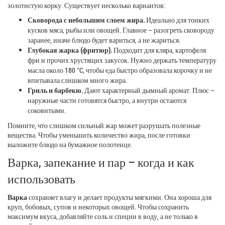
золотистую корку. Существует несколько вариантов:
Сковорода с небольшим слоем жира.
Идеально для тонких
кусков мяса, рыбы или овощей. Главное – разогреть сковороду
заранее, иначе блюдо будет вариться, а не жариться.
Глубокая жарка (фритюр).
Подходит для кляра, картофеля
фри и прочих хрустящих закусок. Нужно держать температуру
масла около 180 °C, чтобы еда быстро образовала корочку и не
впитывала слишком много жира.
Гриль и барбекю.
Дают характерный дымный аромат. Плюс –
наружные части готовятся быстро, а внутри остаются
соковитыми.
Помните, что слишком сильный жар может разрушать полезные
вещества. Чтобы уменьшить количество жира, после готовки
выложите блюдо на бумажное полотенце.
Варка, запекание и пар – когда и как
использовать
Варка
сохраняет влагу и делает продукты мягкими. Она хороша для
круп, бобовых, супов и некоторых овощей. Чтобы сохранить
максимум вкуса, добавляйте соль и специи в воду, а не только в