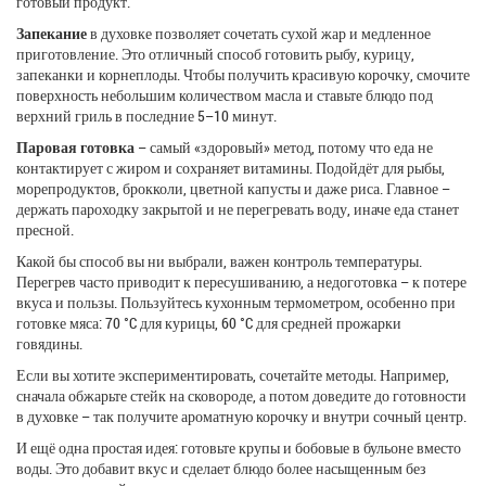
готовый продукт.
Запекание
в духовке позволяет сочетать сухой жар и медленное
приготовление. Это отличный способ готовить рыбу, курицу,
запеканки и корнеплоды. Чтобы получить красивую корочку, смочите
поверхность небольшим количеством масла и ставьте блюдо под
верхний гриль в последние 5–10 минут.
Паровая готовка
– самый «здоровый» метод, потому что еда не
контактирует с жиром и сохраняет витамины. Подойдёт для рыбы,
морепродуктов, брокколи, цветной капусты и даже риса. Главное –
держать пароходку закрытой и не перегревать воду, иначе еда станет
пресной.
Какой бы способ вы ни выбрали, важен контроль температуры.
Перегрев часто приводит к пересушиванию, а недоготовка – к потере
вкуса и пользы. Пользуйтесь кухонным термометром, особенно при
готовке мяса: 70 °C для курицы, 60 °C для средней прожарки
говядины.
Если вы хотите экспериментировать, сочетайте методы. Например,
сначала обжарьте стейк на сковороде, а потом доведите до готовности
в духовке – так получите ароматную корочку и внутри сочный центр.
И ещё одна простая идея: готовьте крупы и бобовые в бульоне вместо
воды. Это добавит вкус и сделает блюдо более насыщенным без