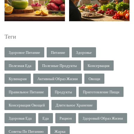
Теги
Здоровое Питание
Питание
Здоровье
Полезная Еда
Полезные Продукты
Консервация
Кулинария
Активный Образ Жизни
Овощи
Правильное Питание
Продукты
Приготовление Пищи
Консервация Овощей
Длительное Хранение
Здоровая Еда
Еда
Рацион
Здоровый Образ Жизни
Советы По Питанию
Жарка