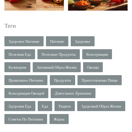
Теги
Здоровое Питание
Питание
Здоровье
Полезная Еда
Полезные Продукты
Консервация
Кулинария
Активный Образ Жизни
Овощи
Правильное Питание
Продукты
Приготовление Пищи
Консервация Овощей
Длительное Хранение
Здоровая Еда
Еда
Рацион
Здоровый Образ Жизни
Советы По Питанию
Жарка