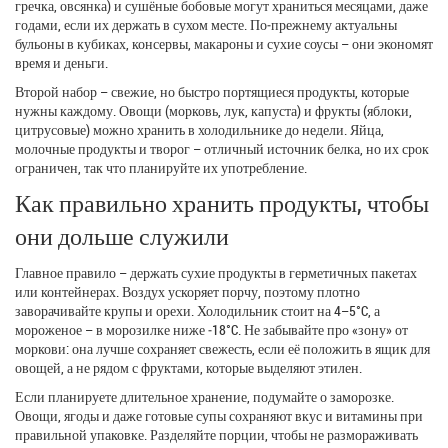
гречка, овсянка) и сушёные бобовые могут храниться месяцами, даже
годами, если их держать в сухом месте. По‑прежнему актуальны
бульоны в кубиках, консервы, макароны и сухие соусы – они экономят
время и деньги.
Второй набор – свежие, но быстро портящиеся продукты, которые
нужны каждому. Овощи (морковь, лук, капуста) и фрукты (яблоки,
цитрусовые) можно хранить в холодильнике до недели. Яйца,
молочные продукты и творог – отличный источник белка, но их срок
ограничен, так что планируйте их употребление.
Как правильно хранить продукты, чтобы
они дольше служили
Главное правило – держать сухие продукты в герметичных пакетах
или контейнерах. Воздух ускоряет порчу, поэтому плотно
заворачивайте крупы и орехи. Холодильник стоит на 4–5°C, а
мороженое – в морозилке ниже ‑18°C. Не забывайте про «зону» от
моркови: она лучше сохраняет свежесть, если её положить в ящик для
овощей, а не рядом с фруктами, которые выделяют этилен.
Если планируете длительное хранение, подумайте о заморозке.
Овощи, ягоды и даже готовые супы сохраняют вкус и витамины при
правильной упаковке. Разделяйте порции, чтобы не размораживать