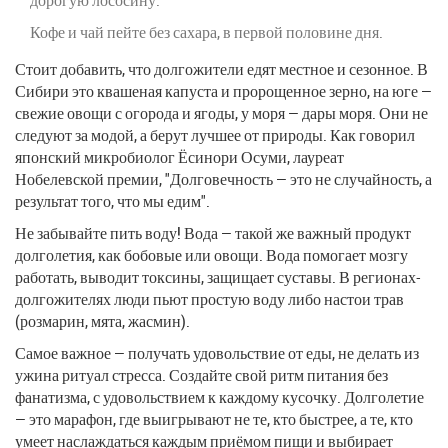
дорогую лососину.
Кофе и чай пейте без сахара, в первой половине дня.
Стоит добавить, что долгожители едят местное и сезонное. В
Сибири это квашеная капуста и пророщенное зерно, на юге —
свежие овощи с огорода и ягоды, у моря — дары моря. Они не
следуют за модой, а берут лучшее от природы. Как говорил
японский микробиолог Ёсинори Осуми, лауреат
Нобелевской премии, "Долговечность — это не случайность, а
результат того, что мы едим".
Не забывайте пить воду! Вода — такой же важный продукт
долголетия, как бобовые или овощи. Вода помогает мозгу
работать, выводит токсины, защищает суставы. В регионах-
долгожителях люди пьют простую воду либо настои трав
(розмарин, мята, жасмин).
Самое важное — получать удовольствие от еды, не делать из
ужина ритуал стресса. Создайте свой ритм питания без
фанатизма, с удовольствием к каждому кусочку. Долголетие
— это марафон, где выигрывают не те, кто быстрее, а те, кто
умеет наслаждаться каждым приёмом пищи и выбирает