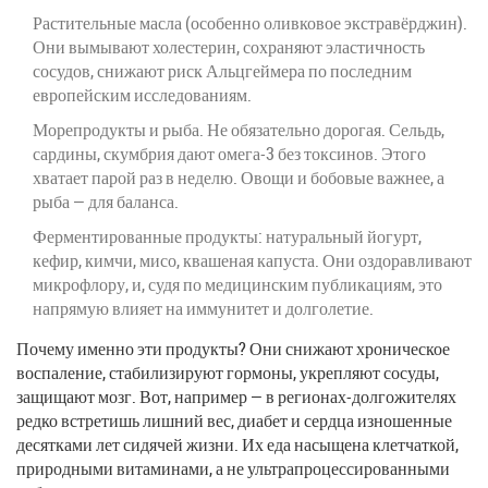
Растительные масла (особенно оливковое экстравёрджин).
Они вымывают холестерин, сохраняют эластичность
сосудов, снижают риск Альцгеймера по последним
европейским исследованиям.
Морепродукты и рыба. Не обязательно дорогая. Сельдь,
сардины, скумбрия дают омега-3 без токсинов. Этого
хватает парой раз в неделю. Овощи и бобовые важнее, а
рыба — для баланса.
Ферментированные продукты: натуральный йогурт,
кефир, кимчи, мисо, квашеная капуста. Они оздоравливают
микрофлору, и, судя по медицинским публикациям, это
напрямую влияет на иммунитет и долголетие.
Почему именно эти продукты? Они снижают хроническое
воспаление, стабилизируют гормоны, укрепляют сосуды,
защищают мозг. Вот, например — в регионах-долгожителях
редко встретишь лишний вес, диабет и сердца изношенные
десятками лет сидячей жизни. Их еда насыщена клетчаткой,
природными витаминами, а не ультрапроцессированными