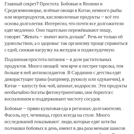
Главный секрет? Простота. Бобовые в Японии и
Средиземноморье, зелёные овощи в Китае, немного рыбы
или морепродуктов, кисломолочные продукты — всё это
основа долголетия. Интересно, что почти все долгожители
едят медленно. Они тщательно пережёвывают пищу,
говорят: “Жевать — значит жить дольше”. Речь не только об
удовольствии, а о здоровье: так организму проще справиться
с едой, снижая нагрузку на желудок и поджелудочную.
Подлинная простота питания — в доле растительных
продуктов. Много овощей: чем ярче и пестрее тарелка, тем
больше в ней антиоксидантов. В Сардинии с детства едят
дикорастущие травы (например, рукколу или одуванчик), в
Китае — капусту бок-чой, шпинат, водоросли. Эти продукты
необычайно богаты фитонутриентами, они борются с
воспалением и поддерживают чистоту сосудов.
Бобовые — прямо культовая еда в регионах-долгожителях.
Фасоль, нут, чечевица, горох всегда на столе. Много
исследований показывают: люди, которые едят хотя бы
полчашки бобовых в день, имеют в два раза меньше шансов