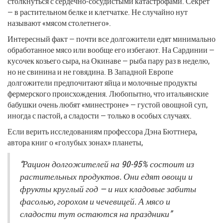
столкнуться с сердечно-сосудистыми катастрофами. Секрет
— в растительном белке и клетчатке. Не случайно нут
называют «мясом столетнего».
Интересный факт — почти все долгожители едят минимально
обработанное мясо или вообще его избегают. На Сардинии —
кусочек козьего сыра, на Окинаве — рыба пару раз в неделю,
но не свинина и не говядина. В Западной Европе
долгожители предпочитают яйца и молочные продукты
фермерского происхождения. Любопытно, что итальянские
бабушки очень любят «минестроне» — густой овощной суп,
иногда с пастой, а сладости — только в особых случаях.
Если верить исследованиям профессора Дэна Бюттнера,
автора книг о «голубых зонах» планеты,
“Рацион долгожителей на 90-95% состоит из
растительных продуктов. Они едят овощи и
фрукты круглый год — и них кладовые забиты
фасолью, горохом и чечевицей. А мясо и
сладости тут остаются на праздники”