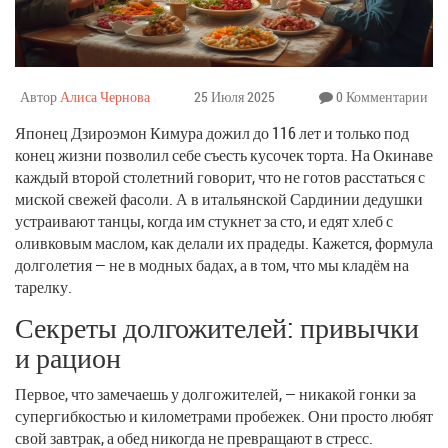
Автор
Алиса Чернова
25 Июля 2025
0 Комментарии
Японец Дзироэмон Кимура дожил до 116 лет и только под
конец жизни позволил себе съесть кусочек торта. На Окинаве
каждый второй столетний говорит, что не готов расстаться с
миской свежей фасоли. А в итальянской Сардинии дедушки
устраивают танцы, когда им стукнет за сто, и едят хлеб с
оливковым маслом, как делали их прадеды. Кажется, формула
долголетия — не в модных бадах, а в том, что мы кладём на
тарелку.
Секреты долгожителей: привычки
и рацион
Первое, что замечаешь у долгожителей, — никакой гонки за
супергибкостью и километрами пробежек. Они просто любят
свой завтрак, а обед никогда не превращают в стресс.