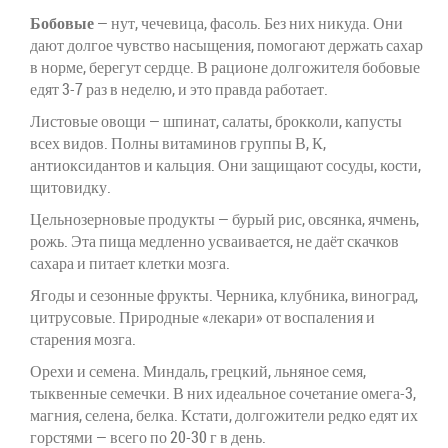
Бобовые
— нут, чечевица, фасоль. Без них никуда. Они
дают долгое чувство насыщения, помогают держать сахар
в норме, берегут сердце. В рационе долгожителя бобовые
едят 3-7 раз в неделю, и это правда работает.
Листовые овощи — шпинат, салаты, брокколи, капусты
всех видов. Полны витаминов группы В, К,
антиоксидантов и кальция. Они защищают сосуды, кости,
щитовидку.
Цельнозерновые продукты — бурый рис, овсянка, ячмень,
рожь. Эта пища медленно усваивается, не даёт скачков
сахара и питает клетки мозга.
Ягоды и сезонные фрукты. Черника, клубника, виноград,
цитрусовые. Природные «лекари» от воспаления и
старения мозга.
Орехи и семена. Миндаль, грецкий, льняное семя,
тыквенные семечки. В них идеальное сочетание омега-3,
магния, селена, белка. Кстати, долгожители редко едят их
горстями — всего по 20-30 г в день.