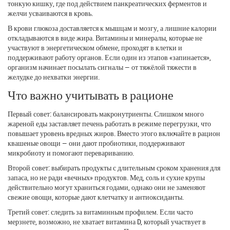
тонкую кишку, где под действием панкреатических ферментов и
желчи усваиваются в кровь.
В крови глюкоза доставляется к мышцам и мозгу, а лишние калории
откладываются в виде жира. Витамины и минералы, которые не
участвуют в энергетическом обмене, проходят в клетки и
поддерживают работу органов. Если один из этапов «запинается»,
организм начинает посылать сигналы — от тяжёлой тяжести в
желудке до нехватки энергии.
Что важно учитывать в рационе
Первый совет: балансировать макронутриенты. Слишком много
жареной еды заставляет печень работать в режиме перегрузки, что
повышает уровень вредных жиров. Вместо этого включайте в рацион
квашеные овощи — они дают пробиотики, поддерживают
микробиоту и помогают перевариванию.
Второй совет: выбирать продукты с длительным сроком хранения для
запаса, но не ради «вечных» продуктов. Мед, соль и сухие крупы
действительно могут храниться годами, однако они не заменяют
свежие овощи, которые дают клетчатку и антиоксиданты.
Третий совет: следить за витаминным профилем. Если часто
мерзнете, возможно, не хватает витамина D, который участвует в