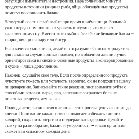
регуляции иммунитета и настроения. Пара солнечных минут и
продукты‑источники (жирная рыба, яйца, обогащённые продукты)
помогут восстановить баланс.
Четвёртый совет: не забывайте про время приёма пищи. Большой
ужин перед сном повышает уровень инсулина, что мешает
качественному сну. Вместо этого выбирайте лёгкие белковые блюда —
творог, овощи на пару или йогурт.
Если хочется «запастись», делайте это разумно. Список «продуктов
для запаса на случай войны» полезен, но в обычной жизни лучше
ориентироваться на свежие, сезонные продукты, а консервированные
и сухие — лишь дополнение.
Наконец, слушайте своё тело. Если после определённого продукта
чувствуете тяжесть или усталость, вероятно, он не подходит вашему
пищеварению. Записывайте такие реакции, экспериментируйте с
способами готовки: варка, пар, запекание сохраняют больше
полезных веществ, чем жарка.
Подводя итог, физиология питания — это простая цепочка, от рта до
клетки. Понимание каждого звена помогает избежать лишних
калорий, сохранить энергию и поддерживать здоровье. Делайте
ставку на разнообразие, баланс и умеренность — и ваш организм
скажет вам «спасибо» каждый день.