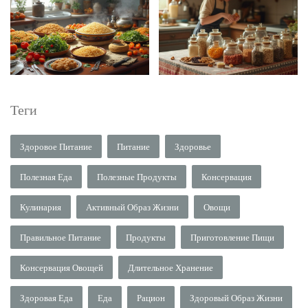
Теги
Здоровое Питание
Питание
Здоровье
Полезная Еда
Полезные Продукты
Консервация
Кулинария
Активный Образ Жизни
Овощи
Правильное Питание
Продукты
Приготовление Пищи
Консервация Овощей
Длительное Хранение
Здоровая Еда
Еда
Рацион
Здоровый Образ Жизни