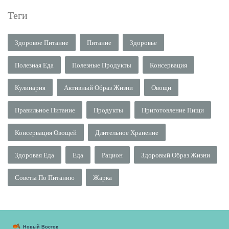
Теги
Здоровое Питание
Питание
Здоровье
Полезная Еда
Полезные Продукты
Консервация
Кулинария
Активный Образ Жизни
Овощи
Правильное Питание
Продукты
Приготовление Пищи
Консервация Овощей
Длительное Хранение
Здоровая Еда
Еда
Рацион
Здоровый Образ Жизни
Советы По Питанию
Жарка