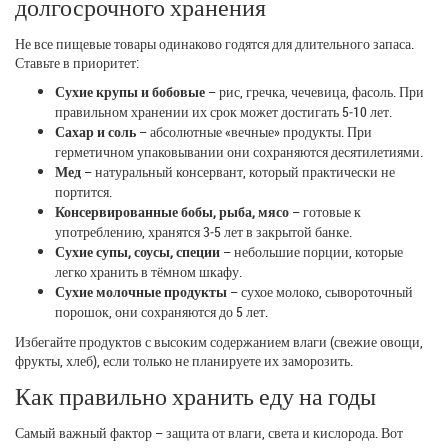
долгосрочного хранения
Не все пищевые товары одинаково годятся для длительного запаса.
Ставьте в приоритет:
Сухие крупы и бобовые
– рис, гречка, чечевица, фасоль. При
правильном хранении их срок может достигать 5‑10 лет.
Сахар и соль
– абсолютные «вечные» продукты. При
герметичном упаковывании они сохраняются десятилетиями.
Мед
– натуральный консервант, который практически не
портится.
Консервированные бобы, рыба, мясо
– готовые к
употреблению, хранятся 3‑5 лет в закрытой банке.
Сухие супы, соусы, специи
– небольшие порции, которые
легко хранить в тёмном шкафу.
Сухие молочные продукты
– сухое молоко, сывороточный
порошок, они сохраняются до 5 лет.
Избегайте продуктов с высоким содержанием влаги (свежие овощи,
фрукты, хлеб), если только не планируете их заморозить.
Как правильно хранить еду на годы
Самый важный фактор – защита от влаги, света и кислорода. Вот