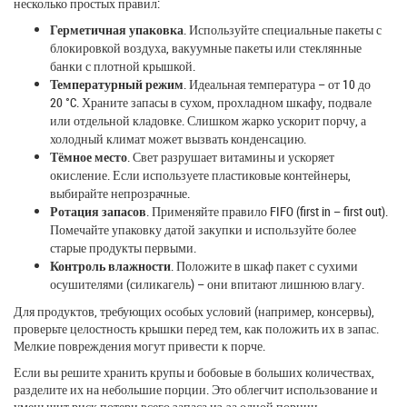
несколько простых правил:
Герметичная упаковка
. Используйте специальные пакеты с
блокировкой воздуха, вакуумные пакеты или стеклянные
банки с плотной крышкой.
Температурный режим
. Идеальная температура – от 10 до
20 °C. Храните запасы в сухом, прохладном шкафу, подвале
или отдельной кладовке. Слишком жарко ускорит порчу, а
холодный климат может вызвать конденсацию.
Тёмное место
. Свет разрушает витамины и ускоряет
окисление. Если используете пластиковые контейнеры,
выбирайте непрозрачные.
Ротация запасов
. Применяйте правило FIFO (first in – first out).
Помечайте упаковку датой закупки и используйте более
старые продукты первыми.
Контроль влажности
. Положите в шкаф пакет с сухими
осушителями (силикагель) – они впитают лишнюю влагу.
Для продуктов, требующих особых условий (например, консервы),
проверьте целостность крышки перед тем, как положить их в запас.
Мелкие повреждения могут привести к порче.
Если вы решите хранить крупы и бобовые в больших количествах,
разделите их на небольшие порции. Это облегчит использование и
уменьшит риск потери всего запаса из‑за одной порции,