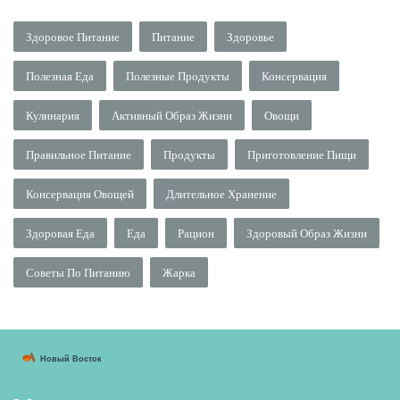
Здоровое Питание
Питание
Здоровье
Полезная Еда
Полезные Продукты
Консервация
Кулинария
Активный Образ Жизни
Овощи
Правильное Питание
Продукты
Приготовление Пищи
Консервация Овощей
Длительное Хранение
Здоровая Еда
Еда
Рацион
Здоровый Образ Жизни
Советы По Питанию
Жарка