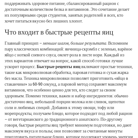
поддерживать
здоровое питание
,
сбалансированный рацион с
достаточным количеством белка и витаминов
. Это сочетание делает
их популярными среди студентов, занятых родителей и всех, кто
хочет питаться вкусно без лишних хлопот.
Что входит в быстрые рецепты яиц
Главный принцип –
меньше шагов, больше результата
. Вспомним
пару классических комбинаций: яичница‑скрэмбл с зеленью, варёное
яйцо с ноткой соевого соуса, омлет‑рола в листе нори. Каждый из
этих вариантов отвечает на вопрос, какой способ готовки лучше
ускорит процесс.
Быстрые рецепты яиц
включают простые техники,
такие как микроволновая обработка, паровая готовка и сухая жарка
без масла. Техника микроволновки позволяет приготовить «яйцо в
стаканчике» за 60‑90 секунд, а паровой метод сохраняет максимум
витаминов, что особенно ценно для тех, кто следит за своим
здоровьем. Помимо техники, важен и набор ингредиентов: обычно
достаточно яиц, небольшой порции молока или сливок, щепотки
соли и любимых специй. Добавив к этому овощи, тофу или
морепродукты, получаем блюдо, которое подходит под любой рацион
– от вегетарианского до традиционного азиатского. По‑другому
говоря, быстрые рецепты яиц требуют минимум подготовки, но дают
максимум вкуса и пользы; они позволяют за считанные минуты
приготовить питательное блюдо, которое поддержит уровень энергии