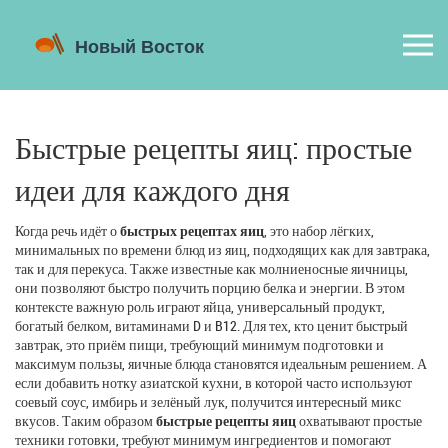
Быстрые рецепты яиц: простые
идеи для каждого дня
Когда речь идёт о
быстрых рецептах яиц
,
это набор лёгких,
минимальных по времени блюд из яиц, подходящих как для завтрака,
так и для перекуса
. Также известные как
молниеносные яичницы
,
они позволяют быстро получить порцию белка и энергии. В этом
контексте важную роль играют
яйца
,
универсальный продукт,
богатый белком, витаминами D и B12
. Для тех, кто ценит
быстрый
завтрак
,
это приём пищи, требующий минимум подготовки и
максимум пользы
, яичные блюда становятся идеальным решением. А
если добавить нотку
азиатской кухни
,
в которой часто используют
соевый соус, имбирь и зелёный лук
, получится интересный микс
вкусов. Таким образом
быстрые рецепты яиц
охватывают простые
техники готовки, требуют минимум ингредиентов и помогают