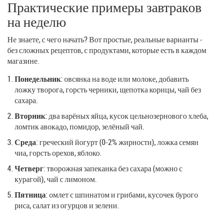
Практические примеры завтраков
на неделю
Не знаете, с чего начать? Вот простые, реальные варианты -
без сложных рецептов, с продуктами, которые есть в каждом
магазине.
Понедельник
: овсянка на воде или молоке, добавить
ложку творога, горсть черники, щепотка корицы, чай без
сахара.
Вторник
: два варёных яйца, кусок цельнозернового хлеба,
ломтик авокадо, помидор, зелёный чай.
Среда
: греческий йогурт (0-2% жирности), ложка семян
чиа, горсть орехов, яблоко.
Четверг
: творожная запеканка без сахара (можно с
курагой), чай с лимоном.
Пятница
: омлет с шпинатом и грибами, кусочек бурого
риса, салат из огурцов и зелени.