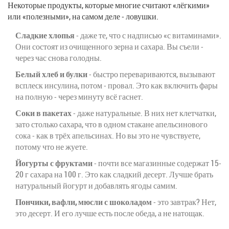
Некоторые продукты, которые многие считают «лёгкими»
или «полезными», на самом деле - ловушки.
Сладкие хлопья
- даже те, что с надписью «с витаминами».
Они состоят из очищенного зерна и сахара. Вы съели -
через час снова голодны.
Белый хлеб и булки
- быстро перевариваются, вызывают
всплеск инсулина, потом - провал. Это как включить фары
на полную - через минуту всё гаснет.
Соки в пакетах
- даже натуральные. В них нет клетчатки,
зато столько сахара, что в одном стакане апельсинового
сока - как в трёх апельсинах. Но вы это не чувствуете,
потому что не жуете.
Йогурты с фруктами
- почти все магазинные содержат 15-
20 г сахара на 100 г. Это как сладкий десерт. Лучше брать
натуральный йогурт и добавлять ягоды самим.
Пончики, вафли, мюсли с шоколадом
- это завтрак? Нет,
это десерт. И его лучше есть после обеда, а не натощак.