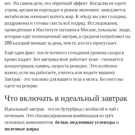
вес. На самом деле, это обратный эффект. Когда вы не едите
утром, организм переходит в режим экономии: замедляется
метаболизм, начинает копить жир. К обеду вы уже голодны,
раздражены и готовы съесть всё подряд. Исследования,
проведённые в Институте питания в Москве, показали: люди,
которые едят полноценный завтрак, в среднем потребляют на
200 калорий меньше за день, чем те, кто его пропускает.
Ещё один факт: после ночного голодания уровень сахара в
крови падает. Без завтрака мозг работает хуже - снижается
концентрация, память, скорость реакции. Это особенно
важно, если вы работаете, учитесь или водите машину.
Завтрак - это топливо для вашего тела и мозга. Без него вы
едете на резерве.
Что включать в идеальный завтрак
Идеальный завтрак - это не бутерброд с колбасой и чай с
печеньем. Это сбалансированная комбинация из трёх
основных компонентов:
белки
,
медленные углеводы
и
полезные жиры
.