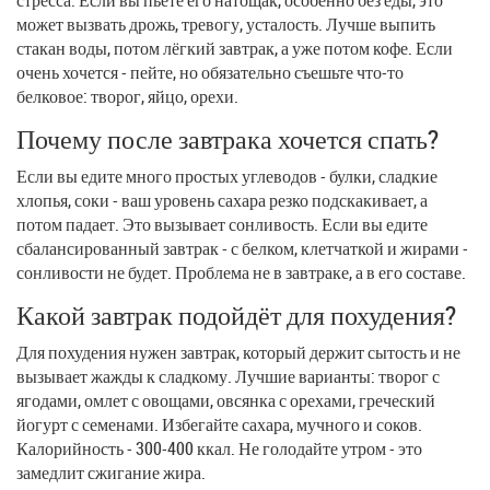
стресса. Если вы пьёте его натощак, особенно без еды, это
может вызвать дрожь, тревогу, усталость. Лучше выпить
стакан воды, потом лёгкий завтрак, а уже потом кофе. Если
очень хочется - пейте, но обязательно съешьте что-то
белковое: творог, яйцо, орехи.
Почему после завтрака хочется спать?
Если вы едите много простых углеводов - булки, сладкие
хлопья, соки - ваш уровень сахара резко подскакивает, а
потом падает. Это вызывает сонливость. Если вы едите
сбалансированный завтрак - с белком, клетчаткой и жирами -
сонливости не будет. Проблема не в завтраке, а в его составе.
Какой завтрак подойдёт для похудения?
Для похудения нужен завтрак, который держит сытость и не
вызывает жажды к сладкому. Лучшие варианты: творог с
ягодами, омлет с овощами, овсянка с орехами, греческий
йогурт с семенами. Избегайте сахара, мучного и соков.
Калорийность - 300-400 ккал. Не голодайте утром - это
замедлит сжигание жира.