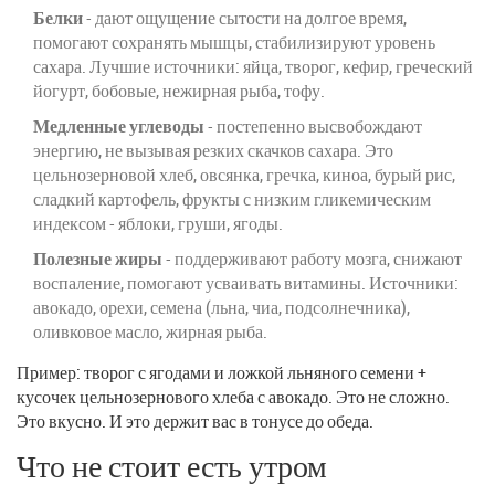
Белки
- дают ощущение сытости на долгое время,
помогают сохранять мышцы, стабилизируют уровень
сахара. Лучшие источники: яйца, творог, кефир, греческий
йогурт, бобовые, нежирная рыба, тофу.
Медленные углеводы
- постепенно высвобождают
энергию, не вызывая резких скачков сахара. Это
цельнозерновой хлеб, овсянка, гречка, киноа, бурый рис,
сладкий картофель, фрукты с низким гликемическим
индексом - яблоки, груши, ягоды.
Полезные жиры
- поддерживают работу мозга, снижают
воспаление, помогают усваивать витамины. Источники:
авокадо, орехи, семена (льна, чиа, подсолнечника),
оливковое масло, жирная рыба.
Пример: творог с ягодами и ложкой льняного семени +
кусочек цельнозернового хлеба с авокадо. Это не сложно.
Это вкусно. И это держит вас в тонусе до обеда.
Что не стоит есть утром