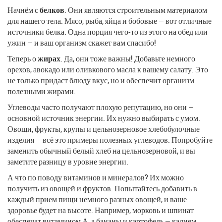
Начнём с
белков
. Они являются строительным материалом
для нашего тела. Мясо, рыба, яйца и бобовые — вот отличные
источники белка. Одна порция чего-то из этого на обед или
ужин — и ваш организм скажет вам спасибо!
Теперь о
жирах
. Да, они тоже важны! Добавьте немного
орехов, авокадо или оливкового масла к вашему салату. Это
не только придаст блюду вкус, но и обеспечит организм
полезными жирами.
Углеводы часто получают плохую репутацию, но они —
основной источник энергии. Их нужно выбирать с умом.
Овощи, фрукты, крупы и цельнозерновое хлебобулочные
изделия — всё это примеры полезных углеводов. Попробуйте
заменить обычный белый хлеб на цельнозерновой, и вы
заметите разницу в уровне энергии.
А что по поводу витаминов и минералов? Их можно
получить из овощей и фруктов. Попытайтесь добавить в
каждый прием пищи немного разных овощей, и ваше
здоровье будет на высоте. Например, морковь и шпинат
обеспечат витамином А, а бананы и картофель — калием.