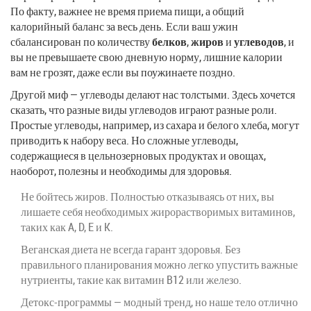
По факту, важнее не время приема пищи, а общий
калорийный баланс за весь день. Если ваш ужин
сбалансирован по количеству
белков
,
жиров
и
углеводов
, и
вы не превышаете свою дневную норму, лишние калории
вам не грозят, даже если вы поужинаете поздно.
Другой миф — углеводы делают нас толстыми. Здесь хочется
сказать, что разные виды углеводов играют разные роли.
Простые углеводы, например, из сахара и белого хлеба, могут
приводить к набору веса. Но сложные углеводы,
содержащиеся в цельнозерновых продуктах и овощах,
наоборот, полезны и необходимы для здоровья.
Не бойтесь жиров. Полностью отказываясь от них, вы
лишаете себя необходимых жирорастворимых витаминов,
таких как A, D, E и K.
Веганская диета не всегда гарант здоровья. Без
правильного планирования можно легко упустить важные
нутриенты, такие как витамин B12 или железо.
Детокс-программы — модный тренд, но наше тело отлично