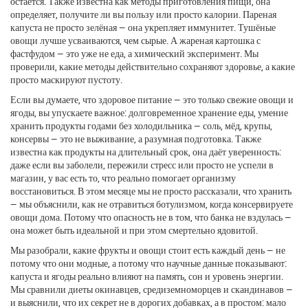
остаётся
. Также известна как
методы приготовления пищи
, она
определяет, получите ли вы пользу или просто калории
. Пареная
капуста не просто зелёная — она укрепляет иммунитет. Тушёные
овощи лучше усваиваются, чем сырые. А жареная картошка с
фастфудом — это уже не еда, а химический эксперимент. Мы
проверили, какие методы действительно сохраняют здоровье, а какие
просто маскируют пустоту.
Если вы думаете, что здоровое питание — это только свежие овощи и
ягоды, вы упускаете важное:
долговременное хранение еды
,
умение
хранить продукты годами без холодильника — соль, мёд, крупы,
консервы — это не выживание, а разумная подготовка
. Также
известна как
продукты на длительный срок
, она даёт уверенность:
даже если вы заболели, пережили стресс или просто не успели в
магазин, у вас есть то, что реально помогает организму
восстановиться
. В этом месяце мы не просто рассказали, что хранить
— мы объяснили, как не отравиться ботулизмом, когда консервируете
овощи дома. Потому что опасность не в том, что банка не вздулась —
она может быть идеальной и при этом смертельно ядовитой.
Мы разобрали, какие фрукты и овощи стоит есть каждый день — не
потому что они модные, а потому что научные данные показывают:
капуста и ягоды реально влияют на память, сон и уровень энергии.
Мы сравнили диеты окинавцев, средиземноморцев и скандинавов —
и выяснили, что их секрет не в дорогих добавках, а в простом: мало