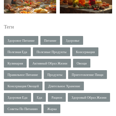
Теги
Здоровое Питание
Питание
Здоровье
Полезная Еда
Полезные Продукты
Консервация
Кулинария
Активный Образ Жизни
Овощи
Правильное Питание
Продукты
Приготовление Пищи
Консервация Овощей
Длительное Хранение
Здоровая Еда
Еда
Рацион
Здоровый Образ Жизни
Советы По Питанию
Жарка