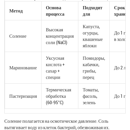
Основа
Подходит
Срок
Метод
процесса
для
хранен
Капуста,
Высокая
огурцы,
До 1 го
Соление
концентрация
квашеные
в холод
соли (NaCl)
яблоки
Уксусная
Помидоры,
кислота +
кабачки,
Маринование
До 2 лет
сахар +
грибы,
специи
перец
Термическая
Томаты,
Пастеризация
обработка
фасоль,
До 1 го
(60-95°C)
зелень
Соление
полагается на осмотическое давление. Соль
вытягивает воду из клеток бактерий, обезвоживая их.