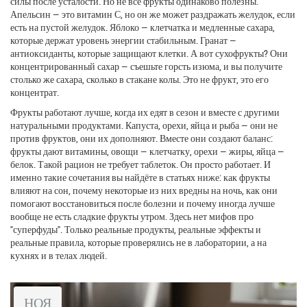
силы после усталости. Но не все фрукты одинаково полезны.
Апельсин — это витамин С, но он же может раздражать желудок, если
есть на пустой желудок. Яблоко — клетчатка и медленные сахара,
которые держат уровень энергии стабильным. Гранат —
антиоксиданты, которые защищают клетки. А вот сухофрукты? Они
концентрированный сахар — съешьте горсть изюма, и вы получите
столько же сахара, сколько в стакане колы. Это не фрукт, это его
концентрат.
Фрукты работают лучше, когда их едят в сезон и вместе с другими
натуральными продуктами. Капуста, орехи, яйца и рыба — они не
против фруктов, они их дополняют. Вместе они создают баланс:
фрукты дают витамины, овощи — клетчатку, орехи — жиры, яйца —
белок. Такой рацион не требует таблеток. Он просто работает. И
именно такие сочетания вы найдёте в статьях ниже: как фрукты
влияют на сон, почему некоторые из них вредны на ночь, как они
помогают восстановиться после болезни и почему иногда лучше
вообще не есть сладкие фрукты утром. Здесь нет мифов про
"суперфуды". Только реальные продукты, реальные эффекты и
реальные правила, которые проверялись не в лаборатории, а на
кухнях и в телах людей.
НОЯ