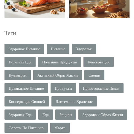
Теги
Здоровое Питание
Питание
Здоровье
Полезная Еда
Полезные Продукты
Консервация
Кулинария
Активный Образ Жизни
Овощи
Правильное Питание
Продукты
Приготовление Пищи
Консервация Овощей
Длительное Хранение
Здоровая Еда
Еда
Рацион
Здоровый Образ Жизни
Советы По Питанию
Жарка